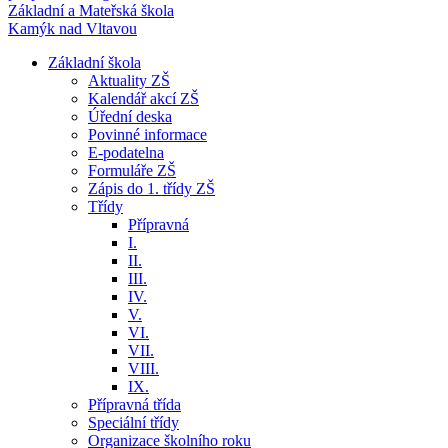
Základní a Mateřská škola
Kamýk nad Vltavou
Základní škola
Aktuality ZŠ
Kalendář akcí ZŠ
Úřední deska
Povinné informace
E-podatelna
Formuláře ZŠ
Zápis do 1. třídy ZŠ
Třídy
Přípravná
I.
II.
III.
IV.
V.
VI.
VII.
VIII.
IX.
Přípravná třída
Speciální třídy
Organizace školního roku