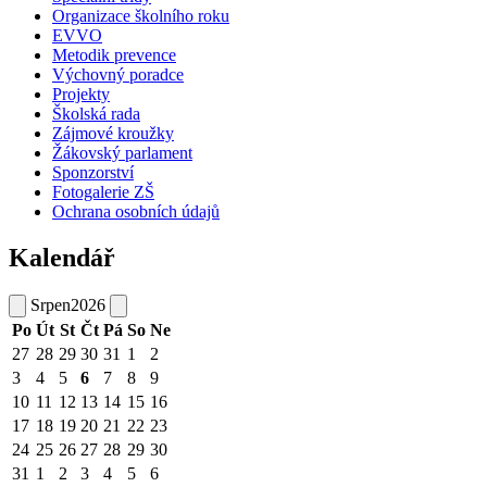
Organizace školního roku
EVVO
Metodik prevence
Výchovný poradce
Projekty
Školská rada
Zájmové kroužky
Žákovský parlament
Sponzorství
Fotogalerie ZŠ
Ochrana osobních údajů
Kalendář
Srpen
2026
Po
Út
St
Čt
Pá
So
Ne
27
28
29
30
31
1
2
3
4
5
6
7
8
9
10
11
12
13
14
15
16
17
18
19
20
21
22
23
24
25
26
27
28
29
30
31
1
2
3
4
5
6