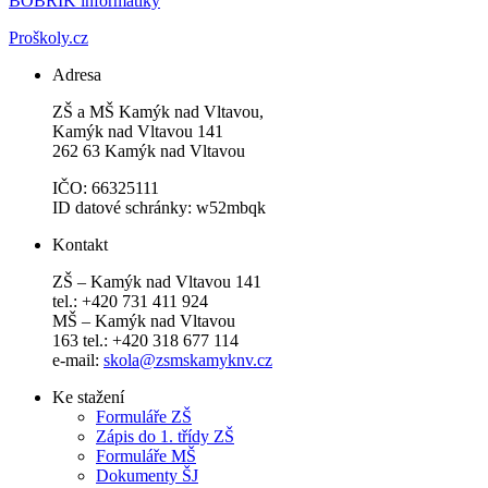
BOBŘÍK informatiky
Proškoly.cz
Adresa
ZŠ a MŠ Kamýk nad Vltavou,
Kamýk nad Vltavou 141
262 63 Kamýk nad Vltavou
IČO: 66325111
ID datové schránky: w52mbqk
Kontakt
ZŠ – Kamýk nad Vltavou 141
tel.: +420 731 411 924
MŠ – Kamýk nad Vltavou
163 tel.: +420 318 677 114
e-mail:
skola@zsmskamyknv.cz
Ke stažení
Formuláře ZŠ
Zápis do 1. třídy ZŠ
Formuláře MŠ
Dokumenty ŠJ