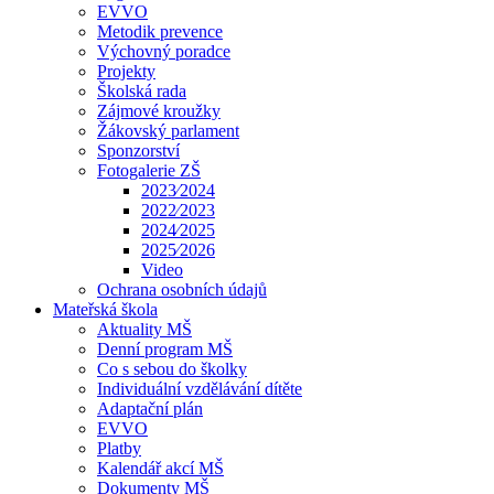
EVVO
Metodik prevence
Výchovný poradce
Projekty
Školská rada
Zájmové kroužky
Žákovský parlament
Sponzorství
Fotogalerie ZŠ
2023⁄2024
2022⁄2023
2024⁄2025
2025⁄2026
Video
Ochrana osobních údajů
Mateřská škola
Aktuality MŠ
Denní program MŠ
Co s sebou do školky
Individuální vzdělávání dítěte
Adaptační plán
EVVO
Platby
Kalendář akcí MŠ
Dokumenty MŠ