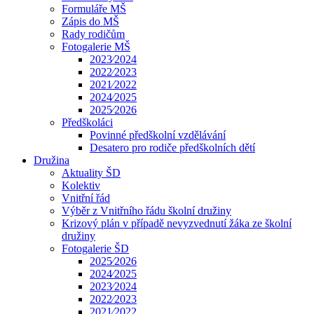
Formuláře MŠ
Zápis do MŠ
Rady rodičům
Fotogalerie MŠ
2023⁄2024
2022⁄2023
2021⁄2022
2024⁄2025
2025⁄2026
Předškoláci
Povinné předškolní vzdělávání
Desatero pro rodiče předškolních dětí
Družina
Aktuality ŠD
Kolektiv
Vnitřní řád
Výběr z Vnitřního řádu školní družiny
Krizový plán v případě nevyzvednutí žáka ze školní
družiny
Fotogalerie ŠD
2025⁄2026
2024⁄2025
2023⁄2024
2022⁄2023
2021⁄2022