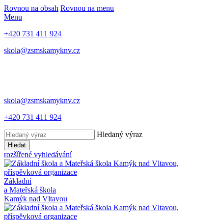
Rovnou na obsah
Rovnou na menu
Menu
+420 731 411 924
skola@zsmskamyknv.cz
skola@zsmskamyknv.cz
+420 731 411 924
Hledaný výraz
Hledat
rozšířené vyhledávání
Základní
a Mateřská škola
Kamýk nad Vltavou