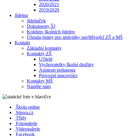
2020⁄2021
2019⁄2020
Jídelna
Jídelníček
Dokumenty ŠJ
Kolektiv školních jídelen
Úhrada jistiny pro strávníky navštěvující ZŠ a MŠ
Kontakt
Základní kontakty
Kontakty ZŠ
Učitelé
Vychovatelky školní družiny
Asistenti pedagoga
Provozní pracovníci
Kontakty MŠ
Napište nám
Škola online
Strava.cz
Třídy
Fotogalerie
Videogalerie
Facebook