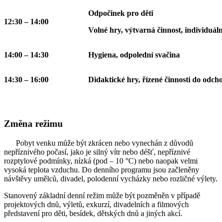
Odpočinek pro děti
12:30 – 14:00
Volné hry, výtvarná činnost, individuáln
14:00 – 14:30
Hygiena, odpolední svačina
14:30 – 16:00
Didaktické hry, řízené činnosti do odch
Změna režimu
Pobyt venku může být zkrácen nebo vynechán z důvodů
nepříznivého počasí, jako je silný vítr nebo déšť, nepříznivé
rozptylové podmínky, nízká (pod – 10 °C) nebo naopak velmi
vysoká teplota vzduchu. Do denního programu jsou začleněny
návštěvy umělců, divadel, polodenní vycházky nebo rozličné výlety.
Stanovený základní denní režim může být pozměněn v případě
projektových dnů, výletů, exkurzí, divadelních a filmových
představení pro děti, besídek, dětských dnů a jiných akcí.