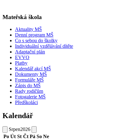
Mateřská škola
Aktuality MŠ
Denní program MŠ
Co s sebou do školky
Individuální vzdělávání dítěte
Adaptační plán
EVVO
Platby
Kalendář akcí MŠ
Dokumenty MŠ
Formuláře MŠ
Zápis do MŠ
Rady rodičům
Fotogalerie MŠ
Předškoláci
Kalendář
Srpen
2026
Po
Út
St
Čt
Pá
So
Ne