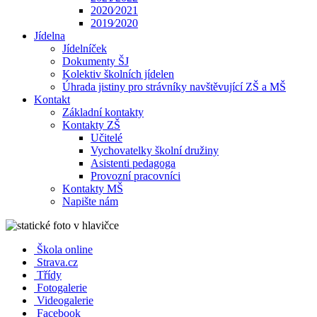
2020⁄2021
2019⁄2020
Jídelna
Jídelníček
Dokumenty ŠJ
Kolektiv školních jídelen
Úhrada jistiny pro strávníky navštěvující ZŠ a MŠ
Kontakt
Základní kontakty
Kontakty ZŠ
Učitelé
Vychovatelky školní družiny
Asistenti pedagoga
Provozní pracovníci
Kontakty MŠ
Napište nám
Škola online
Strava.cz
Třídy
Fotogalerie
Videogalerie
Facebook