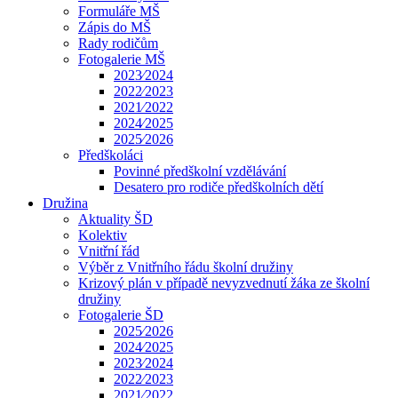
Formuláře MŠ
Zápis do MŠ
Rady rodičům
Fotogalerie MŠ
2023⁄2024
2022⁄2023
2021⁄2022
2024⁄2025
2025⁄2026
Předškoláci
Povinné předškolní vzdělávání
Desatero pro rodiče předškolních dětí
Družina
Aktuality ŠD
Kolektiv
Vnitřní řád
Výběr z Vnitřního řádu školní družiny
Krizový plán v případě nevyzvednutí žáka ze školní
družiny
Fotogalerie ŠD
2025⁄2026
2024⁄2025
2023⁄2024
2022⁄2023
2021⁄2022