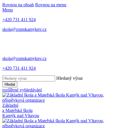
Rovnou na obsah
Rovnou na menu
Menu
+420 731 411 924
skola@zsmskamyknv.cz
skola@zsmskamyknv.cz
+420 731 411 924
Hledaný výraz
Hledat
rozšířené vyhledávání
Základní
a Mateřská škola
Kamýk nad Vltavou