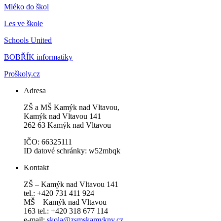
Mléko do škol
Les ve škole
Schools United
BOBŘÍK informatiky
Proškoly.cz
Adresa
ZŠ a MŠ Kamýk nad Vltavou,
Kamýk nad Vltavou 141
262 63 Kamýk nad Vltavou
IČO: 66325111
ID datové schránky: w52mbqk
Kontakt
ZŠ – Kamýk nad Vltavou 141
tel.: +420 731 411 924
MŠ – Kamýk nad Vltavou
163 tel.: +420 318 677 114
e-mail:
skola@zsmskamyknv.cz