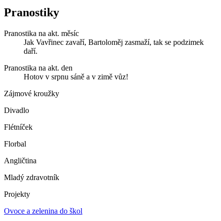
Pranostiky
Pranostika na akt. měsíc
Jak Vavřinec zavaří, Bartoloměj zasmaží, tak se podzimek
daří.
Pranostika na akt. den
Hotov v srpnu sáně a v zimě vůz!
Zájmové kroužky
Divadlo
Flétníček
Florbal
Angličtina
Mladý zdravotník
Projekty
Ovoce a zelenina do škol