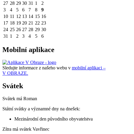
27
28
29
30
31
1
2
3
4
5
6
7
8
9
10
11
12
13
14
15
16
17
18
19
20
21
22
23
24
25
26
27
28
29
30
31
1
2
3
4
5
6
Mobilní aplikace
Sledujte informace z našeho webu v
mobilní aplikaci –
V OBRAZE.
Svátek
Svátek má
Roman
Státní svátky a významné dny na dnešek:
Mezinárodní den původního obyvatelstva
Zítra má svátek
Vavřinec