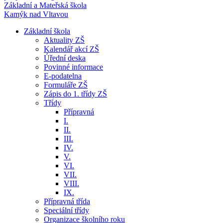
Základní a Mateřská škola
Kamýk nad Vltavou
Základní škola
Aktuality ZŠ
Kalendář akcí ZŠ
Úřední deska
Povinné informace
E-podatelna
Formuláře ZŠ
Zápis do 1. třídy ZŠ
Třídy
Přípravná
I.
II.
III.
IV.
V.
VI.
VII.
VIII.
IX.
Přípravná třída
Speciální třídy
Organizace školního roku