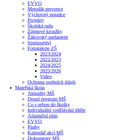
EVVO
Metodik prevence
Výchovný poradce
Projekty
Školská rada
Zájmové kroužky
Žákovský parlament
Sponzorství
Fotogalerie ZŠ
2023⁄2024
2022⁄2023
2024⁄2025
2025⁄2026
Video
Ochrana osobních údajů
Mateřská škola
Aktuality MŠ
Denní program MŠ
Co s sebou do školky
Individuální vzdělávání dítěte
Adaptační plán
EVVO
Platby
Kalendář akcí MŠ
Dokumenty MŠ