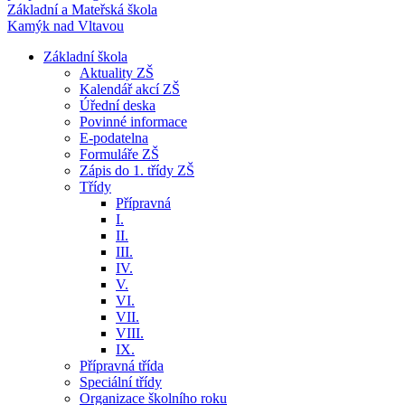
Základní a Mateřská škola
Kamýk nad Vltavou
Základní škola
Aktuality ZŠ
Kalendář akcí ZŠ
Úřední deska
Povinné informace
E-podatelna
Formuláře ZŠ
Zápis do 1. třídy ZŠ
Třídy
Přípravná
I.
II.
III.
IV.
V.
VI.
VII.
VIII.
IX.
Přípravná třída
Speciální třídy
Organizace školního roku