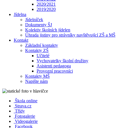
2020⁄2021
2019⁄2020
Jídelna
Jídelníček
Dokumenty ŠJ
Kolektiv školních jídelen
Úhrada jistiny pro strávníky navštěvující ZŠ a MŠ
Kontakt
Základní kontakty
Kontakty ZŠ
Učitelé
Vychovatelky školní družiny
Asistenti pedagoga
Provozní pracovníci
Kontakty MŠ
Napište nám
Škola online
Strava.cz
Třídy
Fotogalerie
Videogalerie
Facebook