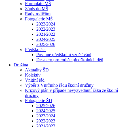
Formuláře MŠ
Zápis do MŠ
Rady rodičům
Fotogalerie MŠ
2023⁄2024
2022⁄2023
2021⁄2022
2024⁄2025
2025⁄2026
Předškoláci
Povinné předškolní vzdělávání
Desatero pro rodiče předškolních dětí
Družina
Aktuality ŠD
Kolektiv
Vnitřní řád
Výběr z Vnitřního řádu školní družiny
Krizový plán v případě nevyzvednutí žáka ze školní
družiny
Fotogalerie ŠD
2025⁄2026
2024⁄2025
2023⁄2024
2022⁄2023
2021⁄2022