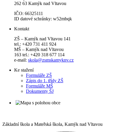
262 63 Kamýk nad Vltavou
IČO: 66325111
ID datové schránky: w52mbqk
Kontakt
ZŠ – Kamýk nad Vltavou 141
tel.: +420 731 411 924
MŠ – Kamýk nad Vltavou
163 tel.: +420 318 677 114
e-mail:
skola@zsmskamyknv.cz
Ke stažení
Formuláře ZŠ
Zápis do 1. třídy ZŠ
Formuláře MŠ
Dokumenty ŠJ
Základní škola a Mateřská škola,
Kamýk nad Vltavou