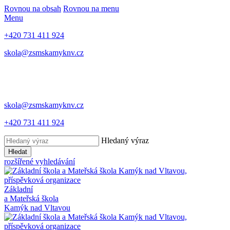
Rovnou na obsah
Rovnou na menu
Menu
+420 731 411 924
skola@zsmskamyknv.cz
skola@zsmskamyknv.cz
+420 731 411 924
Hledaný výraz
Hledat
rozšířené vyhledávání
Základní
a Mateřská škola
Kamýk nad Vltavou