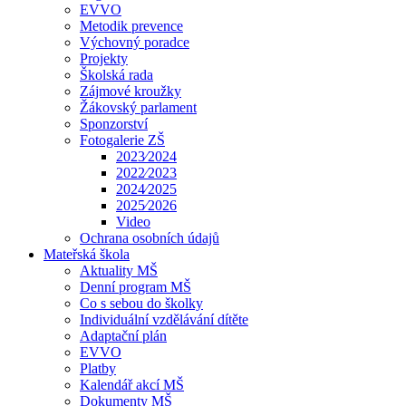
EVVO
Metodik prevence
Výchovný poradce
Projekty
Školská rada
Zájmové kroužky
Žákovský parlament
Sponzorství
Fotogalerie ZŠ
2023⁄2024
2022⁄2023
2024⁄2025
2025⁄2026
Video
Ochrana osobních údajů
Mateřská škola
Aktuality MŠ
Denní program MŠ
Co s sebou do školky
Individuální vzdělávání dítěte
Adaptační plán
EVVO
Platby
Kalendář akcí MŠ
Dokumenty MŠ