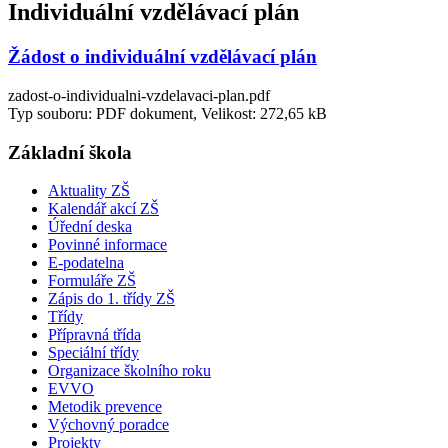
Individuální vzdělávací plán
Žádost o individuální vzdělávací plán
zadost-o-individualni-vzdelavaci-plan.pdf
Typ souboru: PDF dokument, Velikost: 272,65 kB
Základní škola
Aktuality ZŠ
Kalendář akcí ZŠ
Úřední deska
Povinné informace
E-podatelna
Formuláře ZŠ
Zápis do 1. třídy ZŠ
Třídy
Přípravná třída
Speciální třídy
Organizace školního roku
EVVO
Metodik prevence
Výchovný poradce
Projekty