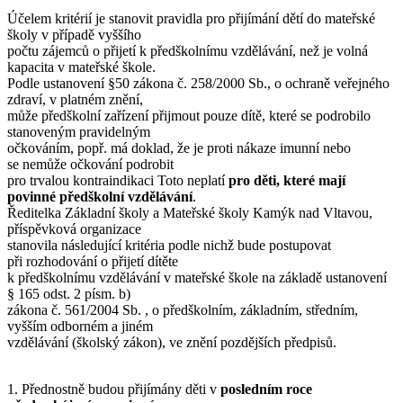
Účelem kritérií je stanovit pravidla pro přijímání dětí do mateřské
školy v případě vyššího
počtu zájemců o přijetí k předškolnímu vzdělávání, než je volná
kapacita v mateřské škole.
Podle ustanovení §50 zákona č. 258/2000 Sb., o ochraně veřejného
zdraví, v platném znění,
může předškolní zařízení přijmout pouze dítě, které se podrobilo
stanoveným pravidelným
očkováním, popř. má doklad, že je proti nákaze imunní nebo
se nemůže očkování podrobit
pro trvalou kontraindikaci Toto neplatí
pro děti, které mají
povinné předškolní vzdělávání
.
Ředitelka Základní školy a Mateřské školy Kamýk nad Vltavou,
příspěvková organizace
stanovila následující kritéria podle nichž bude postupovat
při rozhodování o přijetí dítěte
k předškolnímu vzdělávání v mateřské škole na základě ustanovení
§ 165 odst. 2 písm. b)
zákona č. 561/2004 Sb. , o předškolním, základním, středním,
vyšším odborném a jiném
vzdělávání (školský zákon), ve znění pozdějších předpisů.
1. Přednostně budou přijímány děti v
posledním roce