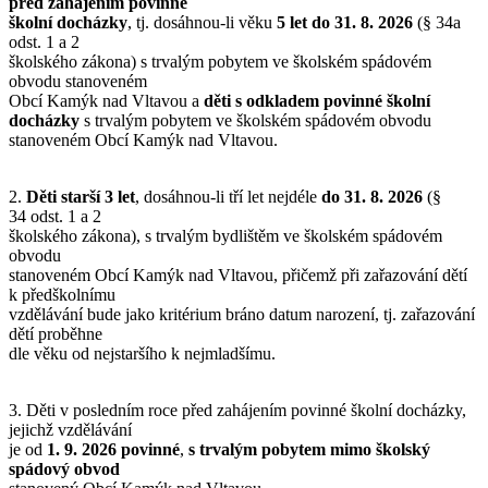
před zahájením povinné
školní docházky
, tj. dosáhnou-li věku
5 let do 31. 8. 2026
(§ 34a
odst. 1 a 2
školského zákona) s trvalým pobytem ve školském spádovém
obvodu stanoveném
Obcí Kamýk nad Vltavou a
děti s odkladem povinné školní
docházky
s trvalým pobytem ve školském spádovém obvodu
stanoveném Obcí Kamýk nad Vltavou.
2.
Děti starší 3 let
, dosáhnou-li tří let nejdéle
do 31. 8. 2026
(§
34 odst. 1 a 2
školského zákona), s trvalým bydlištěm ve školském spádovém
obvodu
stanoveném Obcí Kamýk nad Vltavou, přičemž při zařazování dětí
k předškolnímu
vzdělávání bude jako kritérium bráno datum narození, tj. zařazování
dětí proběhne
dle věku od nejstaršího k nejmladšímu.
3. Děti v posledním roce před zahájením povinné školní docházky,
jejichž vzdělávání
je od
1. 9. 2026 povinné
,
s trvalým pobytem mimo školský
spádový obvod