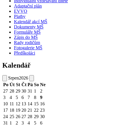
Individuální vzdělávání dítěte
Adaptační plán
EVVO
Platby
Kalendář akcí MŠ
Dokumenty MŠ
Formuláře MŠ
Zápis do MŠ
Rady rodičům
Fotogalerie MŠ
Předškoláci
Kalendář
Srpen
2026
Po
Út
St
Čt
Pá
So
Ne
27
28
29
30
31
1
2
3
4
5
6
7
8
9
10
11
12
13
14
15
16
17
18
19
20
21
22
23
24
25
26
27
28
29
30
31
1
2
3
4
5
6