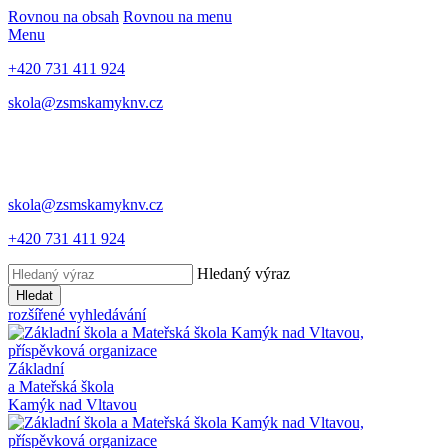
Rovnou na obsah
Rovnou na menu
Menu
+420 731 411 924
skola@zsmskamyknv.cz
skola@zsmskamyknv.cz
+420 731 411 924
Hledaný výraz
Hledat
rozšířené vyhledávání
Základní
a Mateřská škola
Kamýk nad Vltavou