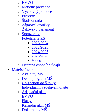
EVVO
Metodik prevence
Výchovný poradce
Projekty
Školská rada
Zájmové kroužky
Žákovský parlament
Sponzorství
Fotogalerie ZŠ
2023⁄2024
2022⁄2023
2024⁄2025
2025⁄2026
Video
Ochrana osobních údajů
Mateřská škola
Aktuality MŠ
Denní program MŠ
Co s sebou do školky
Individuální vzdělávání dítěte
Adaptační plán
EVVO
Platby
Kalendář akcí MŠ
Dokumenty MŠ