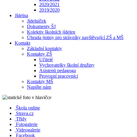
2020⁄2021
2019⁄2020
Jídelna
Jídelníček
Dokumenty ŠJ
Kolektiv školních jídelen
Úhrada jistiny pro strávníky navštěvující ZŠ a MŠ
Kontakt
Základní kontakty
Kontakty ZŠ
Učitelé
Vychovatelky školní družiny
Asistenti pedagoga
Provozní pracovníci
Kontakty MŠ
Napište nám
Škola online
Strava.cz
Třídy
Fotogalerie
Videogalerie
Facebook