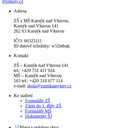
Proškoly.cz
Adresa
ZŠ a MŠ Kamýk nad Vltavou,
Kamýk nad Vltavou 141
262 63 Kamýk nad Vltavou
IČO: 66325111
ID datové schránky: w52mbqk
Kontakt
ZŠ – Kamýk nad Vltavou 141
tel.: +420 731 411 924
MŠ – Kamýk nad Vltavou
163 tel.: +420 318 677 114
e-mail:
skola@zsmskamyknv.cz
Ke stažení
Formuláře ZŠ
Zápis do 1. třídy ZŠ
Formuláře MŠ
Dokumenty ŠJ