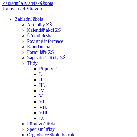
Základní a Mateřská škola
Kamýk nad Vltavou
Základní škola
Aktuality ZŠ
Kalendář akcí ZŠ
Úřední deska
Povinné informace
E-podatelna
Formuláře ZŠ
Zápis do 1. třídy ZŠ
Třídy
Přípravná
I.
II.
III.
IV.
V.
VI.
VII.
VIII.
IX.
Přípravná třída
Speciální třídy
Organizace školního roku