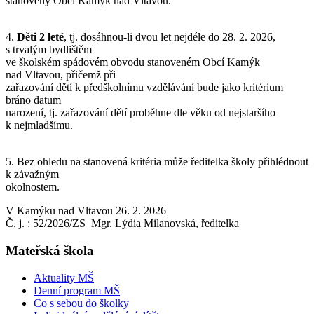
stanovený Obcí Kamýk nad Vltavou.
4.
Děti 2 leté
, tj. dosáhnou-li dvou let nejdéle do 28. 2. 2026,
s trvalým bydlištěm
ve školském spádovém obvodu stanoveném Obcí Kamýk
nad Vltavou, přičemž při
zařazování dětí k předškolnímu vzdělávání bude jako kritérium
bráno datum
narození, tj. zařazování dětí proběhne dle věku od nejstaršího
k nejmladšímu.
5. Bez ohledu na stanovená kritéria může ředitelka školy přihlédnout
k závažným
okolnostem.
V Kamýku nad Vltavou 26. 2. 2026
Č. j. : 52/2026/ZS Mgr. Lýdia Milanovská, ředitelka
Mateřská škola
Aktuality MŠ
Denní program MŠ
Co s sebou do školky