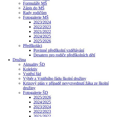
Formuláře MŠ
Zápis do MŠ
Rady rodičům
Fotogalerie MŠ
2023⁄2024
2022⁄2023
2021⁄2022
2024⁄2025
2025⁄2026
Předškoláci
Povinné předškolní vzdělávání
Desatero pro rodiče předškolních dětí
Družina
Aktuality ŠD
Kolektiv
Vnitřní řád
Výběr z Vnitřního řádu školní družiny
Krizový plán v případě nevyzvednutí žáka ze školní
družiny
Fotogalerie ŠD
2025⁄2026
2024⁄2025
2023⁄2024
2022⁄2023
2021⁄2022