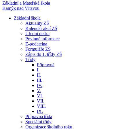
Základní a Mateřská škola
Kamýk nad Vltavou
Základní škola
Aktuality ZŠ
Kalendář akcí ZŠ
Úřední deska
Povinné informace
E-podatelna
Formuláře ZŠ
Zápis do 1. třídy ZŠ
Třídy
Přípravná
I.
II.
III.
IV.
V.
VI.
VII.
VIII.
IX.
Přípravná třída
Speciální třídy
Organizace školního roku