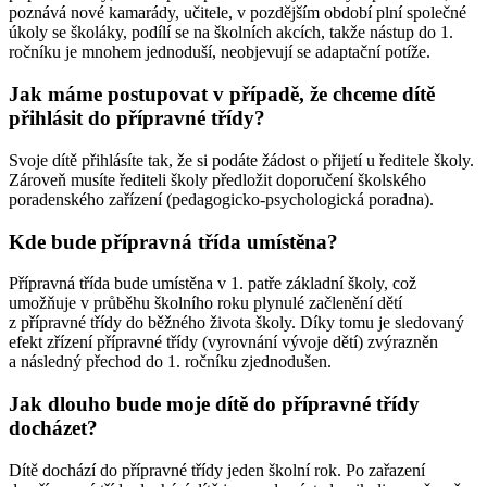
poznává nové kamarády, učitele, v pozdějším období plní společné
úkoly se školáky, podílí se na školních akcích, takže nástup do 1.
ročníku je mnohem jednoduší, neobjevují se adaptační potíže.
Jak máme postupovat v případě, že chceme dítě
přihlásit do přípravné třídy?
Svoje dítě přihlásíte tak, že si podáte žádost o přijetí u ředitele školy.
Zároveň musíte řediteli školy předložit doporučení školského
poradenského zařízení (pedagogicko-psychologická poradna).
Kde bude přípravná třída umístěna?
Přípravná třída bude umístěna v 1. patře základní školy, což
umožňuje v průběhu školního roku plynulé začlenění dětí
z přípravné třídy do běžného života školy. Díky tomu je sledovaný
efekt zřízení přípravné třídy (vyrovnání vývoje dětí) zvýrazněn
a následný přechod do 1. ročníku zjednodušen.
Jak dlouho bude moje dítě do přípravné třídy
docházet?
Dítě dochází do přípravné třídy jeden školní rok. Po zařazení