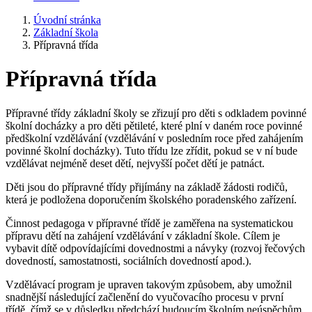
Úvodní stránka
Základní škola
Přípravná třída
Přípravná třída
Přípravné třídy základní školy se zřizují pro děti s odkladem povinné
školní docházky a pro děti pětileté, které plní v daném roce povinné
předškolní vzdělávání (vzdělávání v posledním roce před zahájením
povinné školní docházky). Tuto třídu lze zřídit, pokud se v ní bude
vzdělávat nejméně deset dětí, nejvyšší počet dětí je patnáct.
Děti jsou do přípravné třídy přijímány na základě žádosti rodičů,
která je podložena doporučením školského poradenského zařízení.
Činnost pedagoga v přípravné třídě je zaměřena na systematickou
přípravu dětí na zahájení vzdělávání v základní škole. Cílem je
vybavit dítě odpovídajícími dovednostmi a návyky (rozvoj řečových
dovedností, samostatnosti, sociálních dovedností apod.).
Vzdělávací program je upraven takovým způsobem, aby umožnil
snadnější následující začlenění do vyučovacího procesu v první
třídě, čímž se v důsledku předchází budoucím školním neúspěchům.