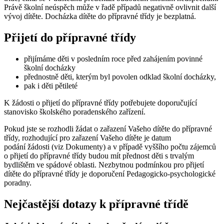
Právě školní neúspěch může v řadě případů negativně ovlivnit další
vývoj dítěte. Docházka dítěte do přípravné třídy je bezplatná.
Přijetí do přípravné třídy
přijímáme děti v posledním roce před zahájením povinné
školní docházky
přednostně děti, kterým byl povolen odklad školní docházky,
pak i děti pětileté
K žádosti o přijetí do přípravné třídy potřebujete doporučující
stanovisko školského poradenského zařízení.
Pokud jste se rozhodli žádat o zařazení Vašeho dítěte do přípravné
třídy, rozhodující pro zařazení Vašeho dítěte je datum
podání žádosti (viz Dokumenty) a v případě vyššího počtu zájemců
o přijetí do přípravné třídy budou mít přednost děti s trvalým
bydlištěm ve spádové oblasti. Nezbytnou podmínkou pro přijetí
dítěte do přípravné třídy je doporučení Pedagogicko-psychologické
poradny.
Nejčastější dotazy k přípravné třídě