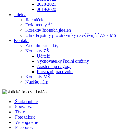
2020⁄2021
2019⁄2020
Jídelna
Jídelníček
Dokumenty ŠJ
Kolektiv školních jídelen
Úhrada jistiny pro strávníky navštěvující ZŠ a MŠ
Kontakt
Základní kontakty
Kontakty ZŠ
Učitelé
Vychovatelky školní družiny
Asistenti pedagoga
Provozní pracovníci
Kontakty MŠ
Napište nám
Škola online
Strava.cz
Třídy
Fotogalerie
Videogalerie
Facebook