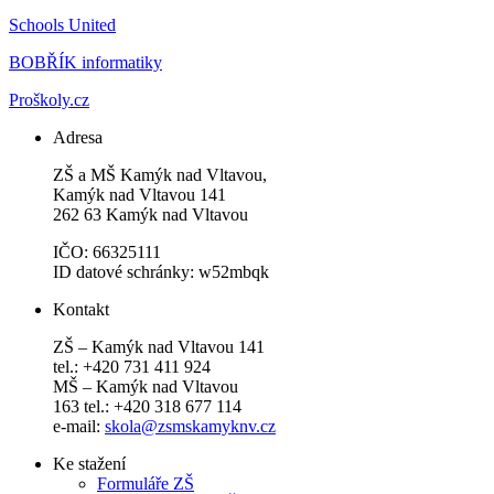
Schools United
BOBŘÍK informatiky
Proškoly.cz
Adresa
ZŠ a MŠ Kamýk nad Vltavou,
Kamýk nad Vltavou 141
262 63 Kamýk nad Vltavou
IČO: 66325111
ID datové schránky: w52mbqk
Kontakt
ZŠ – Kamýk nad Vltavou 141
tel.: +420 731 411 924
MŠ – Kamýk nad Vltavou
163 tel.: +420 318 677 114
e-mail:
skola@zsmskamyknv.cz
Ke stažení
Formuláře ZŠ