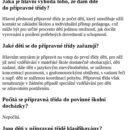
Jaká je hlavní výhoda toho, že dám dítě
do přípravné třídy?
Hlavní předností přípravné třídy je počet dětí, který umožňuje užší
kontakt se základní školou a individuální přístup pedagoga, což
může být pro určité procento dětí jedinou možností, jak docílit
vyrovnání a posílení potřebných dovedností a schopností.
Jaké děti se do přípravné třídy zařazují?
Hlavním smyslem je připravit na vstup do první třídy děti, pro něž
již není vzdělávání v mateřské škole dostatečně obohacující, děti
nadané, dále děti s jazykovým znevýhodněním, se sníženou
koncentrací pozornosti, s grafomotorickými obtížemi, s vadami řeči
a např. děti se sníženou koordinací pohybu. Přípravná třída však
nenahrazuje v žádném případě speciální vzdělávání pro děti
se zdravotním postižením.
Počítá se přípravná třída do povinné školní
docházky?
Nepočítá.
Jsou děti v přípravné třídě klasifikovány?