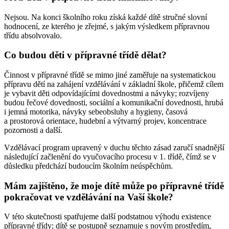
Nejsou. Na konci školního roku získá každé dítě stručné slovní
hodnocení, ze kterého je zřejmé, s jakým výsledkem přípravnou
třídu absolvovalo.
Co budou děti v přípravné třídě dělat?
Činnost v přípravné třídě se mimo jiné zaměřuje na systematickou
přípravu dětí na zahájení vzdělávání v základní škole, přičemž cílem
je vybavit děti odpovídajícími dovednostmi a návyky; rozvíjeny
budou řečové dovednosti, sociální a komunikační dovednosti, hrubá
i jemná motorika, návyky sebeobsluhy a hygieny, časová
a prostorová orientace, hudební a výtvarný projev, koncentrace
pozornosti a další.
Vzdělávací program upravený v duchu těchto zásad zaručí snadnější
následující začlenění do vyučovacího procesu v 1. třídě, čímž se v
důsledku předchází budoucím školním neúspěchům.
Mám zajištěno, že moje dítě může po přípravné třídě
pokračovat ve vzdělávání na Vaší škole?
V této skutečnosti spatřujeme další podstatnou výhodu existence
přípravné třídy; dítě se postupně seznamuje s novým prostředím,