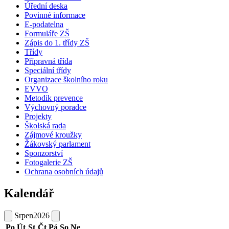
Úřední deska
Povinné informace
E-podatelna
Formuláře ZŠ
Zápis do 1. třídy ZŠ
Třídy
Přípravná třída
Speciální třídy
Organizace školního roku
EVVO
Metodik prevence
Výchovný poradce
Projekty
Školská rada
Zájmové kroužky
Žákovský parlament
Sponzorství
Fotogalerie ZŠ
Ochrana osobních údajů
Kalendář
Srpen
2026
Po
Út
St
Čt
Pá
So
Ne