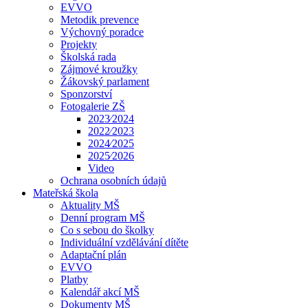
EVVO
Metodik prevence
Výchovný poradce
Projekty
Školská rada
Zájmové kroužky
Žákovský parlament
Sponzorství
Fotogalerie ZŠ
2023⁄2024
2022⁄2023
2024⁄2025
2025⁄2026
Video
Ochrana osobních údajů
Mateřská škola
Aktuality MŠ
Denní program MŠ
Co s sebou do školky
Individuální vzdělávání dítěte
Adaptační plán
EVVO
Platby
Kalendář akcí MŠ
Dokumenty MŠ