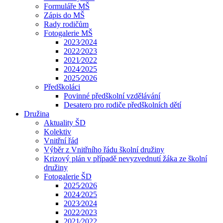
Formuláře MŠ
Zápis do MŠ
Rady rodičům
Fotogalerie MŠ
2023⁄2024
2022⁄2023
2021⁄2022
2024⁄2025
2025⁄2026
Předškoláci
Povinné předškolní vzdělávání
Desatero pro rodiče předškolních dětí
Družina
Aktuality ŠD
Kolektiv
Vnitřní řád
Výběr z Vnitřního řádu školní družiny
Krizový plán v případě nevyzvednutí žáka ze školní
družiny
Fotogalerie ŠD
2025⁄2026
2024⁄2025
2023⁄2024
2022⁄2023
2021⁄2022