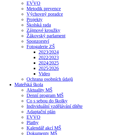
EVVO
Metodik prevence
Výchovný poradce
Projekty
Školská rada
Zájmové kroužky
Žákovský parlament
Sponzorství
Fotogalerie ZŠ
2023⁄2024
2022⁄2023
2024⁄2025
2025⁄2026
Video
Ochrana osobních údajů
Mateřská škola
Aktuality MŠ
Denní program MŠ
Co s sebou do školky
Individuální vzdělávání dítěte
Adaptační plán
EVVO
Platby
Kalendář akcí MŠ
Dokumenty MŠ