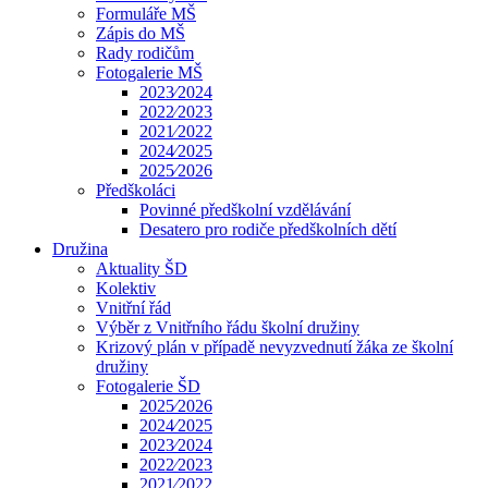
Formuláře MŠ
Zápis do MŠ
Rady rodičům
Fotogalerie MŠ
2023⁄2024
2022⁄2023
2021⁄2022
2024⁄2025
2025⁄2026
Předškoláci
Povinné předškolní vzdělávání
Desatero pro rodiče předškolních dětí
Družina
Aktuality ŠD
Kolektiv
Vnitřní řád
Výběr z Vnitřního řádu školní družiny
Krizový plán v případě nevyzvednutí žáka ze školní
družiny
Fotogalerie ŠD
2025⁄2026
2024⁄2025
2023⁄2024
2022⁄2023
2021⁄2022