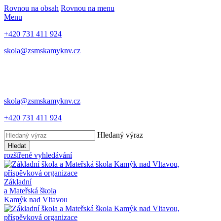
Rovnou na obsah
Rovnou na menu
Menu
+420 731 411 924
skola@zsmskamyknv.cz
skola@zsmskamyknv.cz
+420 731 411 924
Hledaný výraz
Hledat
rozšířené vyhledávání
Základní
a Mateřská škola
Kamýk nad Vltavou