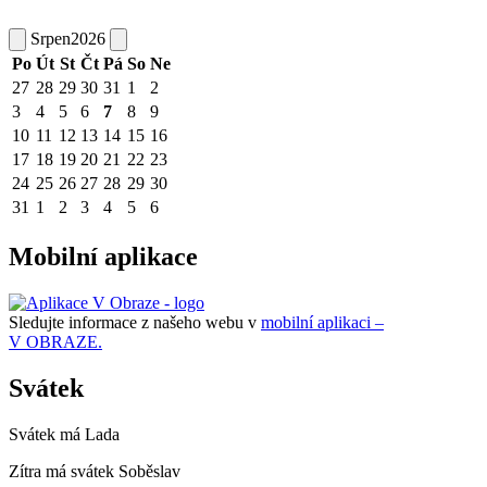
Srpen
2026
Po
Út
St
Čt
Pá
So
Ne
27
28
29
30
31
1
2
3
4
5
6
7
8
9
10
11
12
13
14
15
16
17
18
19
20
21
22
23
24
25
26
27
28
29
30
31
1
2
3
4
5
6
Mobilní aplikace
Sledujte informace z našeho webu v
mobilní aplikaci –
V OBRAZE.
Svátek
Svátek má
Lada
Zítra má svátek
Soběslav