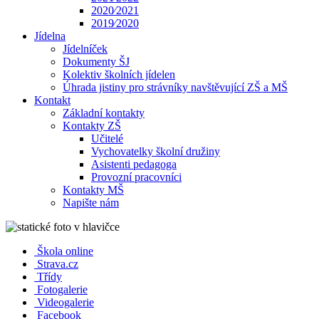
2020⁄2021
2019⁄2020
Jídelna
Jídelníček
Dokumenty ŠJ
Kolektiv školních jídelen
Úhrada jistiny pro strávníky navštěvující ZŠ a MŠ
Kontakt
Základní kontakty
Kontakty ZŠ
Učitelé
Vychovatelky školní družiny
Asistenti pedagoga
Provozní pracovníci
Kontakty MŠ
Napište nám
Škola online
Strava.cz
Třídy
Fotogalerie
Videogalerie
Facebook