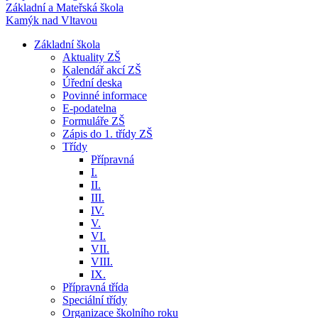
Základní a Mateřská škola
Kamýk nad Vltavou
Základní škola
Aktuality ZŠ
Kalendář akcí ZŠ
Úřední deska
Povinné informace
E-podatelna
Formuláře ZŠ
Zápis do 1. třídy ZŠ
Třídy
Přípravná
I.
II.
III.
IV.
V.
VI.
VII.
VIII.
IX.
Přípravná třída
Speciální třídy
Organizace školního roku