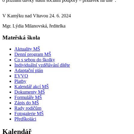
o přiznání dávky státní sociální podpory – přídavek na dítě“.
V Kamýku nad Vltavou 24. 6. 2024
Mgr. Lýdia Milanovská, ředitelka
Mateřská škola
Aktuality MŠ
Denní program MŠ
Co s sebou do školky
Individuální vzdělávání dítěte
Adaptační plán
EVVO
Platby
Kalendář akcí MŠ
Dokumenty MŠ
Formuláře MŠ
Zápis do MŠ
Rady rodičům
Fotogalerie MŠ
Předškoláci
Kalendář