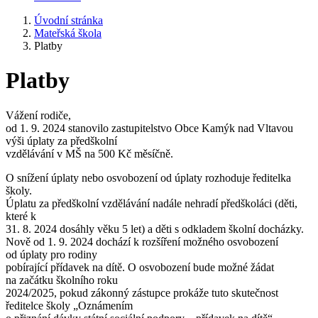
Úvodní stránka
Mateřská škola
Platby
Platby
Vážení rodiče,
od 1. 9. 2024 stanovilo zastupitelstvo Obce Kamýk nad Vltavou
výši úplaty za předškolní
vzdělávání v MŠ na 500 Kč měsíčně.
O snížení úplaty nebo osvobození od úplaty rozhoduje ředitelka
školy.
Úplatu za předškolní vzdělávání nadále nehradí předškoláci (děti,
které k
31. 8. 2024 dosáhly věku 5 let) a děti s odkladem školní docházky.
Nově od 1. 9. 2024 dochází k rozšíření možného osvobození
od úplaty pro rodiny
pobírající přídavek na dítě. O osvobození bude možné žádat
na začátku školního roku
2024/2025, pokud zákonný zástupce prokáže tuto skutečnost
ředitelce školy „Oznámením