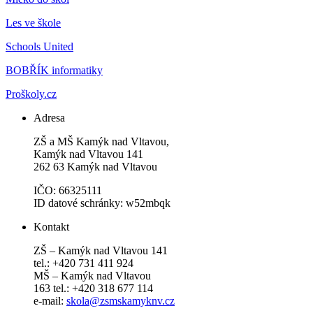
Les ve škole
Schools United
BOBŘÍK informatiky
Proškoly.cz
Adresa
ZŠ a MŠ Kamýk nad Vltavou,
Kamýk nad Vltavou 141
262 63 Kamýk nad Vltavou
IČO: 66325111
ID datové schránky: w52mbqk
Kontakt
ZŠ – Kamýk nad Vltavou 141
tel.: +420 731 411 924
MŠ – Kamýk nad Vltavou
163 tel.: +420 318 677 114
e-mail:
skola@zsmskamyknv.cz