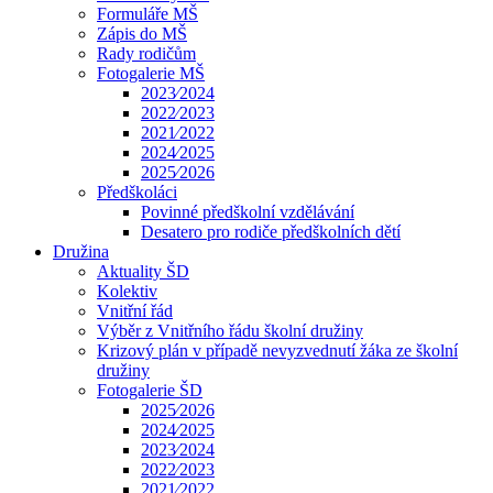
Formuláře MŠ
Zápis do MŠ
Rady rodičům
Fotogalerie MŠ
2023⁄2024
2022⁄2023
2021⁄2022
2024⁄2025
2025⁄2026
Předškoláci
Povinné předškolní vzdělávání
Desatero pro rodiče předškolních dětí
Družina
Aktuality ŠD
Kolektiv
Vnitřní řád
Výběr z Vnitřního řádu školní družiny
Krizový plán v případě nevyzvednutí žáka ze školní
družiny
Fotogalerie ŠD
2025⁄2026
2024⁄2025
2023⁄2024
2022⁄2023
2021⁄2022