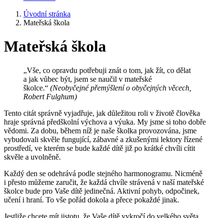
Úvodní stránka
Mateřská škola
Mateřská škola
„Vše, co opravdu potřebuji znát o tom, jak žít, co dělat
a jak vůbec být, jsem se naučil v mateřské
školce.“
(Neobyčejné přemýšlení o obyčejných věcech,
Robert Fulghum)
Tento citát správně vyjadřuje, jak důležitou roli v životě člověka
hraje správná předškolní výchova a výuka. My jsme si toho dobře
vědomi. Za dobu, během níž je naše školka provozována, jsme
vybudovali skvěle fungující, zábavné a zkušenými lektory řízené
prostředí, ve kterém se bude každé dítě již po krátké chvíli cítit
skvěle a uvolněně.
Každý den se odehrává podle stejného harmonogramu. Nicméně
i přesto můžeme zaručit, že každá chvíle strávená v naší mateřské
školce bude pro Vaše dítě jedinečná. Aktivní pohyb, odpočinek,
učení i hraní. To vše pořád dokola a přece pokaždé jinak.
Jestliže chcete mít jistotu, že Vaše dítě vykročí do velkého světa