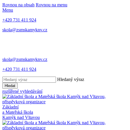
Rovnou na obsah
Rovnou na menu
Menu
+420 731 411 924
skola@zsmskamyknv.cz
skola@zsmskamyknv.cz
+420 731 411 924
Hledaný výraz
Hledat
rozšířené vyhledávání
Základní
a Mateřská škola
Kamýk nad Vltavou