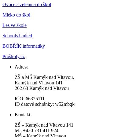
Ovoce a zelenina do škol
Mléko do škol
Les ve škole
Schools United
BOBŘÍK informatiky
Proškoly.cz
Adresa
ZŠ a MŠ Kamýk nad Vltavou,
Kamýk nad Vltavou 141
262 63 Kamýk nad Vltavou
IČO: 66325111
ID datové schránky: w52mbqk
Kontakt
ZŠ – Kamýk nad Vltavou 141
tel.: +420 731 411 924
MŠ – Kamýk nad Vltavou