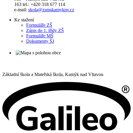
163 tel.: +420 318 677 114
e-mail:
skola@zsmskamyknv.cz
Ke stažení
Formuláře ZŠ
Zápis do 1. třídy ZŠ
Formuláře MŠ
Dokumenty ŠJ
Základní škola a Mateřská škola,
Kamýk nad Vltavou