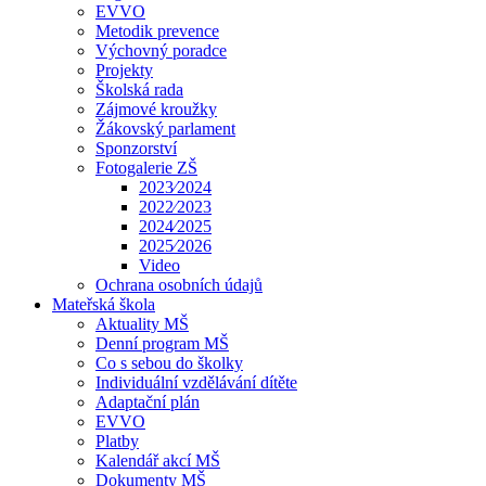
EVVO
Metodik prevence
Výchovný poradce
Projekty
Školská rada
Zájmové kroužky
Žákovský parlament
Sponzorství
Fotogalerie ZŠ
2023⁄2024
2022⁄2023
2024⁄2025
2025⁄2026
Video
Ochrana osobních údajů
Mateřská škola
Aktuality MŠ
Denní program MŠ
Co s sebou do školky
Individuální vzdělávání dítěte
Adaptační plán
EVVO
Platby
Kalendář akcí MŠ
Dokumenty MŠ