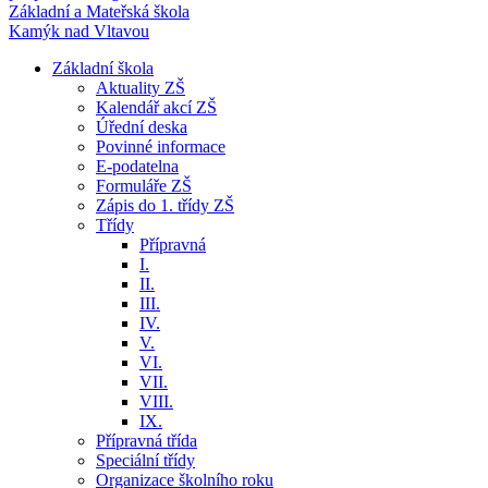
Základní a Mateřská škola
Kamýk nad Vltavou
Základní škola
Aktuality ZŠ
Kalendář akcí ZŠ
Úřední deska
Povinné informace
E-podatelna
Formuláře ZŠ
Zápis do 1. třídy ZŠ
Třídy
Přípravná
I.
II.
III.
IV.
V.
VI.
VII.
VIII.
IX.
Přípravná třída
Speciální třídy
Organizace školního roku