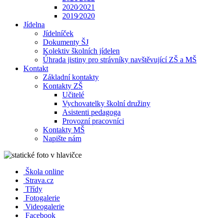
2020⁄2021
2019⁄2020
Jídelna
Jídelníček
Dokumenty ŠJ
Kolektiv školních jídelen
Úhrada jistiny pro strávníky navštěvující ZŠ a MŠ
Kontakt
Základní kontakty
Kontakty ZŠ
Učitelé
Vychovatelky školní družiny
Asistenti pedagoga
Provozní pracovníci
Kontakty MŠ
Napište nám
Škola online
Strava.cz
Třídy
Fotogalerie
Videogalerie
Facebook