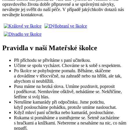
opravdového života dobře připravené a se správnými návyky,
neváhejte jej svěřit do naší péče. V případě jakýchkoliv dotazů nás
neváhejte kontaktovat.
Pravidla v naší Mateřské školce
Při příchodu se přivítáme s paní učitelkou.
Učíme se spolu vycházet. Chováme se k sobě s respektem.
Po školce se pohybujeme pomalu. Běháme, skáčeme
a dovádíme v tělocvičně, na zahradě nebo na hřišti, ale tak,
abychom si neublížili.
Pusu máme na hezká slova. Umíme pozdravit, poprosit
i poděkovat. Nemluvíme ošklivě, nehádáme se. Nekřičíme,
šetříme si svůj hlas.
Nerušíme kamarády při odpočinku. Jsme potichu,
když posloucháme pohádku, protože umíme naslouchat.
Když mluví paní učitelka nebo kamarád, posloucháme.
Rukama si pomáháme a usmiřujeme se. Šetrně zacházíme
s hračkami a knížkami. Nebereme a nesaháme na nic, co nám
nepatří.