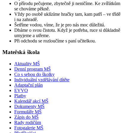
O přírodu pečujeme, zbytečně ji neničíme. Ke zvířátkům
se chováme pěkně.
Vždy po osobě uklízíme hračky tam, kam patří – ve třídě
i na zahradě.
Šetříme vodou, víme, že je pro nás moc důležitá.
Dbáme o svou čistotu. Když je potřeba, ruce si důkladně
umyjeme a utřeme.
Při odchodu se rozloučíme s paní učitelkou.
Mateřská škola
Aktuality MŠ
Denní program MŠ
Co s sebou do školky
Individuální vzdělávání dítěte
Adaptační plán
EVVO
Platby
Kalendář akcí MŠ
Dokumenty MŠ
Formuláře MŠ
Zápis do MŠ
Rady rodičům
Fotogalerie MŠ