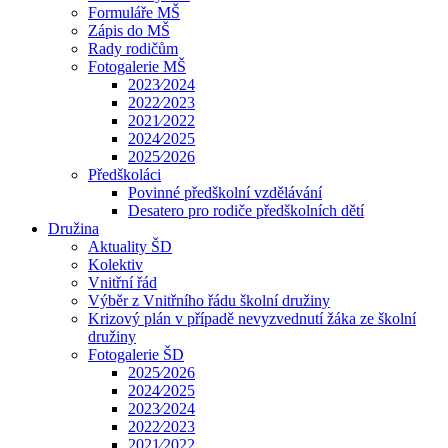
Formuláře MŠ
Zápis do MŠ
Rady rodičům
Fotogalerie MŠ
2023⁄2024
2022⁄2023
2021⁄2022
2024⁄2025
2025⁄2026
Předškoláci
Povinné předškolní vzdělávání
Desatero pro rodiče předškolních dětí
Družina
Aktuality ŠD
Kolektiv
Vnitřní řád
Výběr z Vnitřního řádu školní družiny
Krizový plán v případě nevyzvednutí žáka ze školní
družiny
Fotogalerie ŠD
2025⁄2026
2024⁄2025
2023⁄2024
2022⁄2023
2021⁄2022