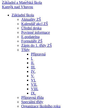
Základní a Mateřská škola
Kamýk nad Vltavou
Základní škola
Aktuality ZŠ
Kalendář akcí ZŠ
Úřední deska
Povinné informace
E-podatelna
Formuláře ZŠ
Zápis do 1. třídy ZŠ
Třídy
Přípravná
I.
II.
III.
IV.
V.
VI.
VII.
VIII.
IX.
Přípravná třída
Speciální třídy
Organizace školního roku