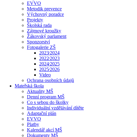
EVVO
Metodik prevence
Výchovný poradce
Projekty
Školská rada
Zájmové kroužky
Žákovský parlament
Sponzorství
Fotogalerie ZŠ
2023⁄2024
2022⁄2023
2024⁄2025
2025⁄2026
Video
Ochrana osobních údajů
Mateřská škola
Aktuality MŠ
Denní program MŠ
Co s sebou do školky
Individuální vzdělávání dítěte
Adaptační plán
EVVO
Platby
Kalendář akcí MŠ
Dokumenty MŠ