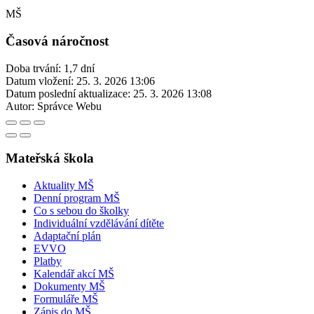
MŠ
Časová náročnost
Doba trvání: 1,7 dní
Datum vložení:
25. 3. 2026 13:06
Datum poslední aktualizace:
25. 3. 2026 13:08
Autor:
Správce Webu
Mateřská škola
Aktuality MŠ
Denní program MŠ
Co s sebou do školky
Individuální vzdělávání dítěte
Adaptační plán
EVVO
Platby
Kalendář akcí MŠ
Dokumenty MŠ
Formuláře MŠ
Zápis do MŠ