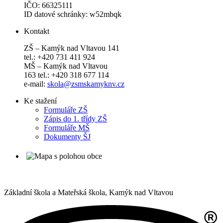
IČO: 66325111
ID datové schránky: w52mbqk
Kontakt
ZŠ – Kamýk nad Vltavou 141
tel.: +420 731 411 924
MŠ – Kamýk nad Vltavou
163 tel.: +420 318 677 114
e-mail:
skola@zsmskamyknv.cz
Ke stažení
Formuláře ZŠ
Zápis do 1. třídy ZŠ
Formuláře MŠ
Dokumenty ŠJ
Základní škola a Mateřská škola,
Kamýk nad Vltavou