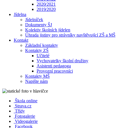
2020⁄2021
2019⁄2020
Jídelna
Jídelníček
Dokumenty ŠJ
Kolektiv školních jídelen
Úhrada jistiny pro strávníky navštěvující ZŠ a MŠ
Kontakt
Základní kontakty
Kontakty ZŠ
Učitelé
Vychovatelky školní družiny
Asistenti pedagoga
Provozní pracovníci
Kontakty MŠ
Napište nám
Škola online
Strava.cz
Třídy
Fotogalerie
Videogalerie
Facebook