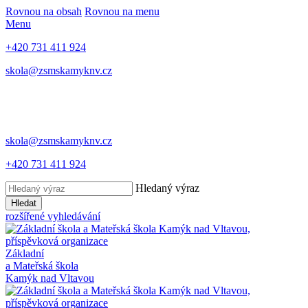
Rovnou na obsah
Rovnou na menu
Menu
+420 731 411 924
skola@zsmskamyknv.cz
skola@zsmskamyknv.cz
+420 731 411 924
Hledaný výraz
Hledat
rozšířené vyhledávání
Základní
a Mateřská škola
Kamýk nad Vltavou