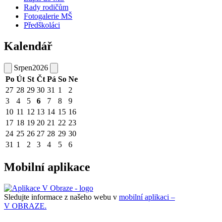
Rady rodičům
Fotogalerie MŠ
Předškoláci
Kalendář
Srpen
2026
Po
Út
St
Čt
Pá
So
Ne
27
28
29
30
31
1
2
3
4
5
6
7
8
9
10
11
12
13
14
15
16
17
18
19
20
21
22
23
24
25
26
27
28
29
30
31
1
2
3
4
5
6
Mobilní aplikace
Sledujte informace z našeho webu v
mobilní aplikaci –
V OBRAZE.