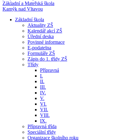
Základní a Mateřská škola
Kamýk nad Vltavou
Základní škola
Aktuality ZŠ
Kalendář akcí ZŠ
Úřední deska
Povinné informace
E-podatelna
Formuláře ZŠ
Zápis do 1. třídy ZŠ
Třídy
Přípravná
I.
II.
III.
IV.
V.
VI.
VII.
VIII.
IX.
Přípravná třída
Speciální třídy
Organizace školního roku