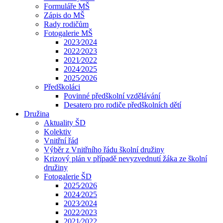
Formuláře MŠ
Zápis do MŠ
Rady rodičům
Fotogalerie MŠ
2023⁄2024
2022⁄2023
2021⁄2022
2024⁄2025
2025⁄2026
Předškoláci
Povinné předškolní vzdělávání
Desatero pro rodiče předškolních dětí
Družina
Aktuality ŠD
Kolektiv
Vnitřní řád
Výběr z Vnitřního řádu školní družiny
Krizový plán v případě nevyzvednutí žáka ze školní
družiny
Fotogalerie ŠD
2025⁄2026
2024⁄2025
2023⁄2024
2022⁄2023
2021⁄2022