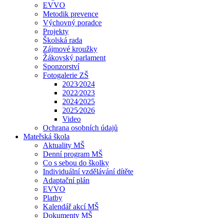
EVVO
Metodik prevence
Výchovný poradce
Projekty
Školská rada
Zájmové kroužky
Žákovský parlament
Sponzorství
Fotogalerie ZŠ
2023⁄2024
2022⁄2023
2024⁄2025
2025⁄2026
Video
Ochrana osobních údajů
Mateřská škola
Aktuality MŠ
Denní program MŠ
Co s sebou do školky
Individuální vzdělávání dítěte
Adaptační plán
EVVO
Platby
Kalendář akcí MŠ
Dokumenty MŠ