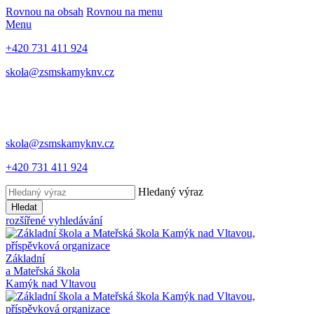
Rovnou na obsah
Rovnou na menu
Menu
+420 731 411 924
skola@zsmskamyknv.cz
skola@zsmskamyknv.cz
+420 731 411 924
Hledaný výraz
Hledat
rozšířené vyhledávání
Základní
a Mateřská škola
Kamýk nad Vltavou