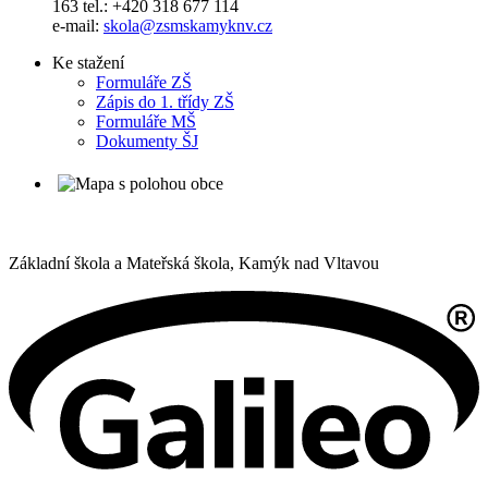
163 tel.: +420 318 677 114
e-mail:
skola@zsmskamyknv.cz
Ke stažení
Formuláře ZŠ
Zápis do 1. třídy ZŠ
Formuláře MŠ
Dokumenty ŠJ
Základní škola a Mateřská škola,
Kamýk nad Vltavou