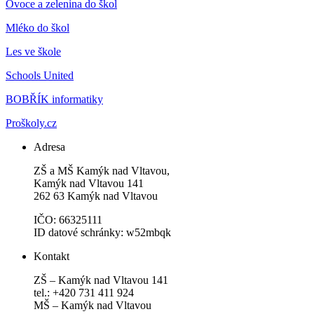
Ovoce a zelenina do škol
Mléko do škol
Les ve škole
Schools United
BOBŘÍK informatiky
Proškoly.cz
Adresa
ZŠ a MŠ Kamýk nad Vltavou,
Kamýk nad Vltavou 141
262 63 Kamýk nad Vltavou
IČO: 66325111
ID datové schránky: w52mbqk
Kontakt
ZŠ – Kamýk nad Vltavou 141
tel.: +420 731 411 924
MŠ – Kamýk nad Vltavou