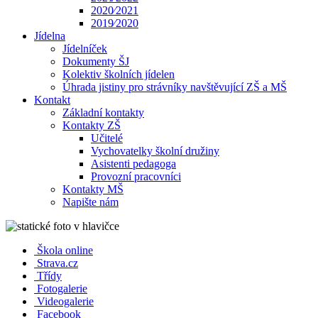
2020⁄2021
2019⁄2020
Jídelna
Jídelníček
Dokumenty ŠJ
Kolektiv školních jídelen
Úhrada jistiny pro strávníky navštěvující ZŠ a MŠ
Kontakt
Základní kontakty
Kontakty ZŠ
Učitelé
Vychovatelky školní družiny
Asistenti pedagoga
Provozní pracovníci
Kontakty MŠ
Napište nám
Škola online
Strava.cz
Třídy
Fotogalerie
Videogalerie
Facebook