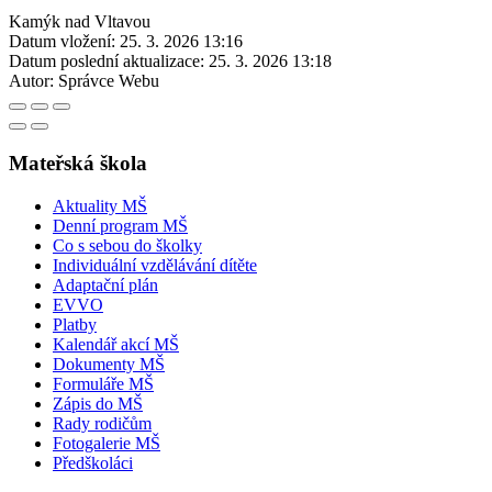
Kamýk nad Vltavou
Datum vložení:
25. 3. 2026 13:16
Datum poslední aktualizace:
25. 3. 2026 13:18
Autor:
Správce Webu
Mateřská škola
Aktuality MŠ
Denní program MŠ
Co s sebou do školky
Individuální vzdělávání dítěte
Adaptační plán
EVVO
Platby
Kalendář akcí MŠ
Dokumenty MŠ
Formuláře MŠ
Zápis do MŠ
Rady rodičům
Fotogalerie MŠ
Předškoláci