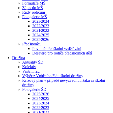
Formuláře MŠ
Zápis do MŠ
Rady rodičům
Fotogalerie MŠ
2023⁄2024
2022⁄2023
2021⁄2022
2024⁄2025
2025⁄2026
Předškoláci
Povinné předškolní vzdělávání
Desatero pro rodiče předškolních dětí
Družina
Aktuality ŠD
Kolektiv
Vnitřní řád
Výběr z Vnitřního řádu školní družiny
Krizový plán v případě nevyzvednutí žáka ze školní
družiny
Fotogalerie ŠD
2025⁄2026
2024⁄2025
2023⁄2024
2022⁄2023
2021⁄2022