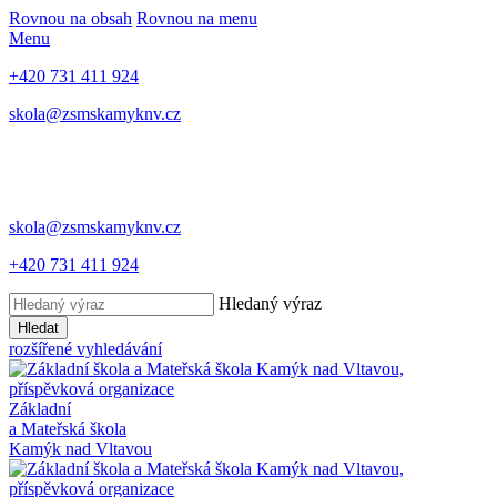
Rovnou na obsah
Rovnou na menu
Menu
+420 731 411 924
skola@zsmskamyknv.cz
skola@zsmskamyknv.cz
+420 731 411 924
Hledaný výraz
Hledat
rozšířené vyhledávání
Základní
a Mateřská škola
Kamýk nad Vltavou