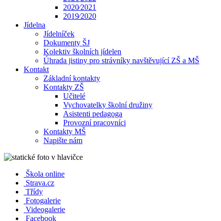
2020⁄2021
2019⁄2020
Jídelna
Jídelníček
Dokumenty ŠJ
Kolektiv školních jídelen
Úhrada jistiny pro strávníky navštěvující ZŠ a MŠ
Kontakt
Základní kontakty
Kontakty ZŠ
Učitelé
Vychovatelky školní družiny
Asistenti pedagoga
Provozní pracovníci
Kontakty MŠ
Napište nám
Škola online
Strava.cz
Třídy
Fotogalerie
Videogalerie
Facebook