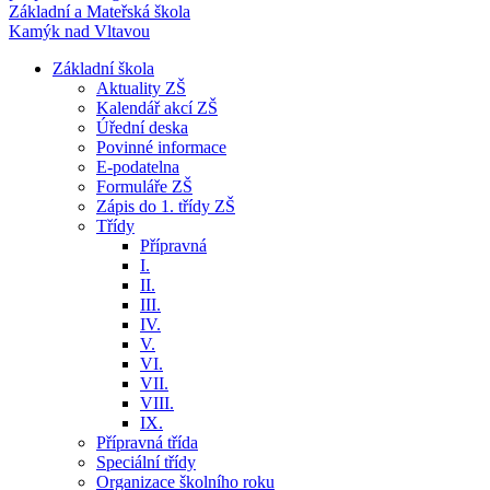
Základní a Mateřská škola
Kamýk nad Vltavou
Základní škola
Aktuality ZŠ
Kalendář akcí ZŠ
Úřední deska
Povinné informace
E-podatelna
Formuláře ZŠ
Zápis do 1. třídy ZŠ
Třídy
Přípravná
I.
II.
III.
IV.
V.
VI.
VII.
VIII.
IX.
Přípravná třída
Speciální třídy
Organizace školního roku