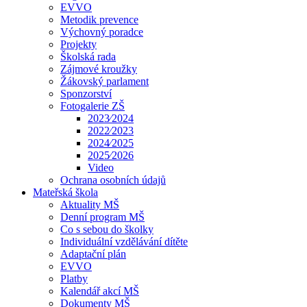
EVVO
Metodik prevence
Výchovný poradce
Projekty
Školská rada
Zájmové kroužky
Žákovský parlament
Sponzorství
Fotogalerie ZŠ
2023⁄2024
2022⁄2023
2024⁄2025
2025⁄2026
Video
Ochrana osobních údajů
Mateřská škola
Aktuality MŠ
Denní program MŠ
Co s sebou do školky
Individuální vzdělávání dítěte
Adaptační plán
EVVO
Platby
Kalendář akcí MŠ
Dokumenty MŠ