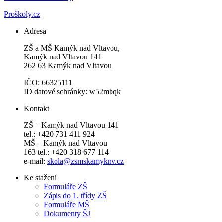
Proškoly.cz
Adresa
ZŠ a MŠ Kamýk nad Vltavou,
Kamýk nad Vltavou 141
262 63 Kamýk nad Vltavou
IČO: 66325111
ID datové schránky: w52mbqk
Kontakt
ZŠ – Kamýk nad Vltavou 141
tel.: +420 731 411 924
MŠ – Kamýk nad Vltavou
163 tel.: +420 318 677 114
e-mail:
skola@zsmskamyknv.cz
Ke stažení
Formuláře ZŠ
Zápis do 1. třídy ZŠ
Formuláře MŠ
Dokumenty ŠJ