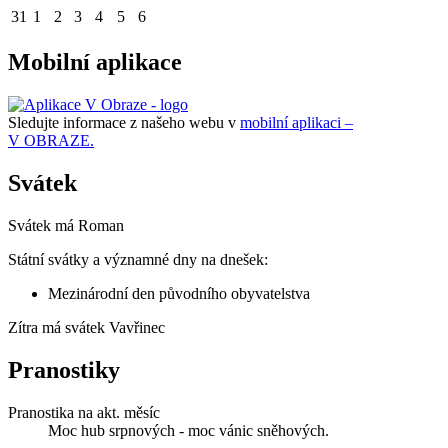
31
1
2
3
4
5
6
Mobilní aplikace
Sledujte informace z našeho webu v
mobilní aplikaci –
V OBRAZE.
Svátek
Svátek má
Roman
Státní svátky a významné dny na dnešek:
Mezinárodní den původního obyvatelstva
Zítra má svátek
Vavřinec
Pranostiky
Pranostika na akt. měsíc
Moc hub srpnových - moc vánic sněhových.