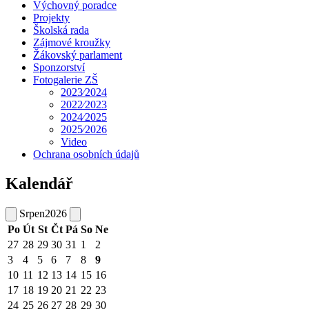
Výchovný poradce
Projekty
Školská rada
Zájmové kroužky
Žákovský parlament
Sponzorství
Fotogalerie ZŠ
2023⁄2024
2022⁄2023
2024⁄2025
2025⁄2026
Video
Ochrana osobních údajů
Kalendář
Srpen
2026
Po
Út
St
Čt
Pá
So
Ne
27
28
29
30
31
1
2
3
4
5
6
7
8
9
10
11
12
13
14
15
16
17
18
19
20
21
22
23
24
25
26
27
28
29
30