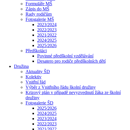
Formuláře MŠ
Zápis do MŠ
Rady rodičům
Fotogalerie MŠ
2023⁄2024
2022⁄2023
2021⁄2022
2024⁄2025
2025⁄2026
Předškoláci
Povinné předškolní vzdělávání
Desatero pro rodiče předškolních dětí
Družina
Aktuality ŠD
Kolektiv
Vnitřní řád
Výběr z Vnitřního řádu školní družiny
Krizový plán v případě nevyzvednutí žáka ze školní
družiny
Fotogalerie ŠD
2025⁄2026
2024⁄2025
2023⁄2024
2022⁄2023
2021⁄2022