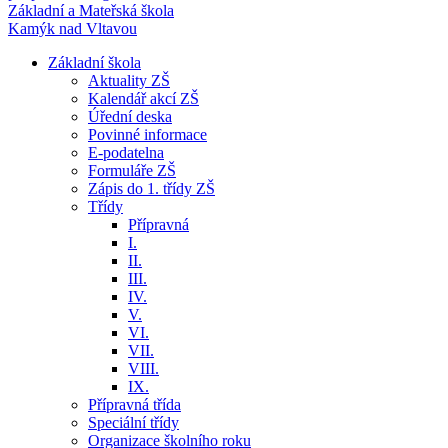
Základní a Mateřská škola
Kamýk nad Vltavou
Základní škola
Aktuality ZŠ
Kalendář akcí ZŠ
Úřední deska
Povinné informace
E-podatelna
Formuláře ZŠ
Zápis do 1. třídy ZŠ
Třídy
Přípravná
I.
II.
III.
IV.
V.
VI.
VII.
VIII.
IX.
Přípravná třída
Speciální třídy
Organizace školního roku