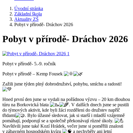
Úvodní stránka
Základní škola
Aktuality ZŠ
Pobyt v přírodě- Dráchov 2026
Pobyt v přírodě- Dráchov 2026
Pobyt v přírodě- 5.-9. ročník
Pobyt v přírodě – Kemp Fousek
Zažili jsme týden plný dobrodružství, pohybu, smíchu a radosti!
Hned první den jsme se vydali na pořádnou výzvu – 20 km dlouhou
túru na Borkovická blata
. V dalších dnech jsme se pustili
do týmových aktivit, kde byli žáci rozděleni do družstev napříč
třidami
. Bylo úžasné sledovat, jak si starší i mladší vzájemně
pomáhají, podporují se a společně překonávají různé úkoly.
Navštívili jsme také Kozí Hrádek, večer jsme si poměřili znalosti
v zábavném hospodském kvízu
a nechyběly ani letní