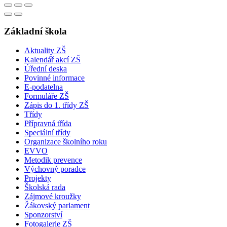
Základní škola
Aktuality ZŠ
Kalendář akcí ZŠ
Úřední deska
Povinné informace
E-podatelna
Formuláře ZŠ
Zápis do 1. třídy ZŠ
Třídy
Přípravná třída
Speciální třídy
Organizace školního roku
EVVO
Metodik prevence
Výchovný poradce
Projekty
Školská rada
Zájmové kroužky
Žákovský parlament
Sponzorství
Fotogalerie ZŠ