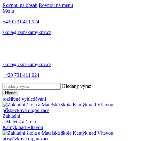
Rovnou na obsah
Rovnou na menu
Menu
+420 731 411 924
skola@zsmskamyknv.cz
skola@zsmskamyknv.cz
+420 731 411 924
Hledaný výraz
Hledat
rozšířené vyhledávání
Základní
a Mateřská škola
Kamýk nad Vltavou