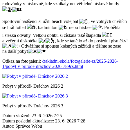
radovánky v pískovně, kde vznikaly neuvěřitelné pískové hrady
.
Sportovní nadšenci si užili beach volejbal
, ve volných chvílích
se hrál fotbal
, badminton
nebo frisbee
. Proběhla
i stezka odvahy. Velkou oblibu si získala také šlapadla
a večerní diskotéka
, kde se tančilo až do poslední písničky!
Odvážíme si spoustu krásných zážitků a těšíme se zase
na další pobyt
Odkaz na fotogalerii:
/zakladni-skola/fotogalerie-zs/2025-2026-
1/pobyt-v-prirode-drachov-2026-789cs.html
Pobyt v přírodě- Dráchov 2026 2
Pobyt v přírodě- Dráchov 2026 3
Datum vložení:
23. 6. 2026 7:25
Datum poslední aktualizace:
23. 6. 2026 7:28
Autor:
Správce Webu