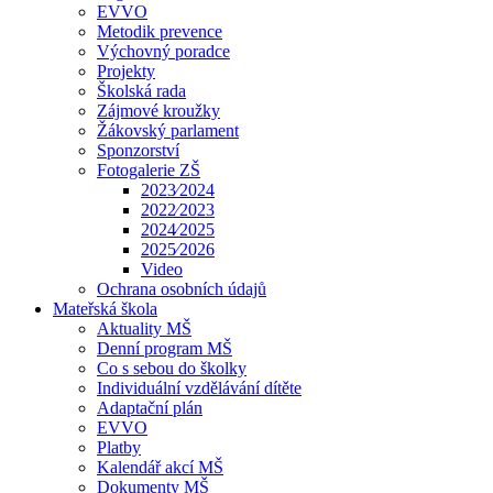
EVVO
Metodik prevence
Výchovný poradce
Projekty
Školská rada
Zájmové kroužky
Žákovský parlament
Sponzorství
Fotogalerie ZŠ
2023⁄2024
2022⁄2023
2024⁄2025
2025⁄2026
Video
Ochrana osobních údajů
Mateřská škola
Aktuality MŠ
Denní program MŠ
Co s sebou do školky
Individuální vzdělávání dítěte
Adaptační plán
EVVO
Platby
Kalendář akcí MŠ
Dokumenty MŠ