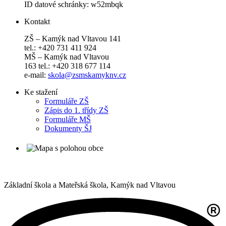
ID datové schránky: w52mbqk
Kontakt
ZŠ – Kamýk nad Vltavou 141
tel.: +420 731 411 924
MŠ – Kamýk nad Vltavou
163 tel.: +420 318 677 114
e-mail:
skola@zsmskamyknv.cz
Ke stažení
Formuláře ZŠ
Zápis do 1. třídy ZŠ
Formuláře MŠ
Dokumenty ŠJ
Základní škola a Mateřská škola,
Kamýk nad Vltavou