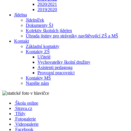
2020⁄2021
2019⁄2020
Jídelna
Jídelníček
Dokumenty ŠJ
Kolektiv školních jídelen
Úhrada jistiny pro strávníky navštěvující ZŠ a MŠ
Kontakt
Základní kontakty
Kontakty ZŠ
Učitelé
Vychovatelky školní družiny
Asistenti pedagoga
Provozní pracovníci
Kontakty MŠ
Napište nám
Škola online
Strava.cz
Třídy
Fotogalerie
Videogalerie
Facebook