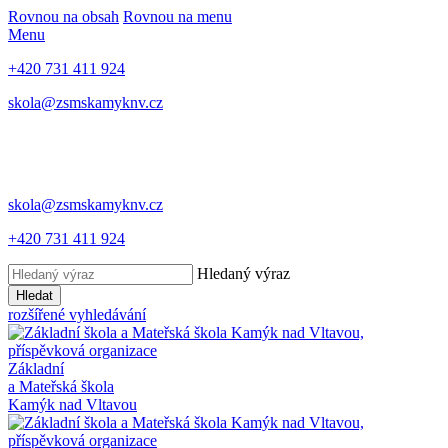
Rovnou na obsah
Rovnou na menu
Menu
+420 731 411 924
skola@zsmskamyknv.cz
skola@zsmskamyknv.cz
+420 731 411 924
Hledaný výraz
Hledat
rozšířené vyhledávání
Základní
a Mateřská škola
Kamýk nad Vltavou