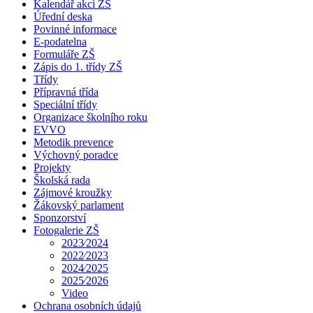
Kalendář akcí ZŠ
Úřední deska
Povinné informace
E-podatelna
Formuláře ZŠ
Zápis do 1. třídy ZŠ
Třídy
Přípravná třída
Speciální třídy
Organizace školního roku
EVVO
Metodik prevence
Výchovný poradce
Projekty
Školská rada
Zájmové kroužky
Žákovský parlament
Sponzorství
Fotogalerie ZŠ
2023⁄2024
2022⁄2023
2024⁄2025
2025⁄2026
Video
Ochrana osobních údajů