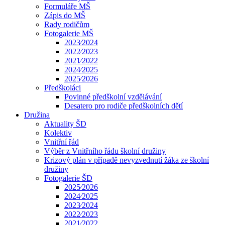
Formuláře MŠ
Zápis do MŠ
Rady rodičům
Fotogalerie MŠ
2023⁄2024
2022⁄2023
2021⁄2022
2024⁄2025
2025⁄2026
Předškoláci
Povinné předškolní vzdělávání
Desatero pro rodiče předškolních dětí
Družina
Aktuality ŠD
Kolektiv
Vnitřní řád
Výběr z Vnitřního řádu školní družiny
Krizový plán v případě nevyzvednutí žáka ze školní
družiny
Fotogalerie ŠD
2025⁄2026
2024⁄2025
2023⁄2024
2022⁄2023
2021⁄2022