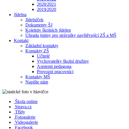
2020⁄2021
2019⁄2020
Jídelna
Jídelníček
Dokumenty ŠJ
Kolektiv školních jídelen
Úhrada jistiny pro strávníky navštěvující ZŠ a MŠ
Kontakt
Základní kontakty
Kontakty ZŠ
Učitelé
Vychovatelky školní družiny
Asistenti pedagoga
Provozní pracovníci
Kontakty MŠ
Napište nám
Škola online
Strava.cz
Třídy
Fotogalerie
Videogalerie
Facebook