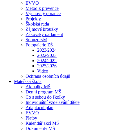
EVVO
Metodik prevence
Výchovný poradce
Projekty
Školská rada
Zájmové kroužky
Žákovský parlament
Sponzorství
Fotogalerie ZŠ
2023⁄2024
2022⁄2023
2024⁄2025
2025⁄2026
Video
Ochrana osobních údajů
Mateřská škola
Aktuality MŠ
Denní program MŠ
Co s sebou do školky
Individuální vzdělávání dítěte
Adaptační plán
EVVO
Platby
Kalendář akcí MŠ
Dokumenty MŠ