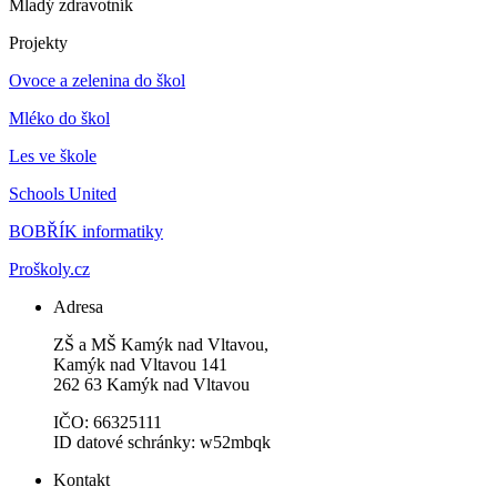
Mladý zdravotník
Projekty
Ovoce a zelenina do škol
Mléko do škol
Les ve škole
Schools United
BOBŘÍK informatiky
Proškoly.cz
Adresa
ZŠ a MŠ Kamýk nad Vltavou,
Kamýk nad Vltavou 141
262 63 Kamýk nad Vltavou
IČO: 66325111
ID datové schránky: w52mbqk
Kontakt