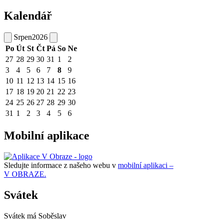
Kalendář
Srpen
2026
Po
Út
St
Čt
Pá
So
Ne
27
28
29
30
31
1
2
3
4
5
6
7
8
9
10
11
12
13
14
15
16
17
18
19
20
21
22
23
24
25
26
27
28
29
30
31
1
2
3
4
5
6
Mobilní aplikace
Sledujte informace z našeho webu v
mobilní aplikaci –
V OBRAZE.
Svátek
Svátek má
Soběslav