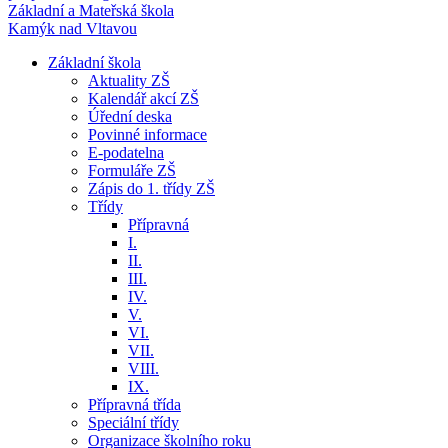
Základní a Mateřská škola
Kamýk nad Vltavou
Základní škola
Aktuality ZŠ
Kalendář akcí ZŠ
Úřední deska
Povinné informace
E-podatelna
Formuláře ZŠ
Zápis do 1. třídy ZŠ
Třídy
Přípravná
I.
II.
III.
IV.
V.
VI.
VII.
VIII.
IX.
Přípravná třída
Speciální třídy
Organizace školního roku