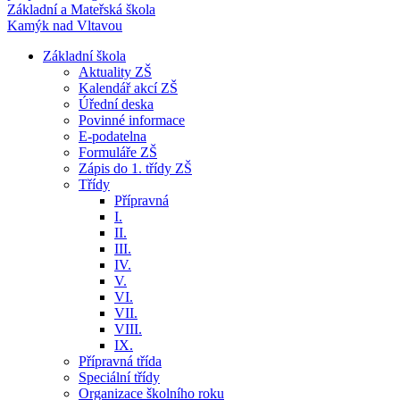
Základní a Mateřská škola
Kamýk nad Vltavou
Základní škola
Aktuality ZŠ
Kalendář akcí ZŠ
Úřední deska
Povinné informace
E-podatelna
Formuláře ZŠ
Zápis do 1. třídy ZŠ
Třídy
Přípravná
I.
II.
III.
IV.
V.
VI.
VII.
VIII.
IX.
Přípravná třída
Speciální třídy
Organizace školního roku