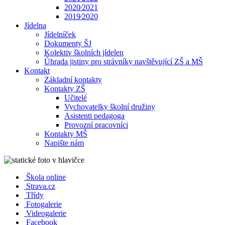
2020⁄2021
2019⁄2020
Jídelna
Jídelníček
Dokumenty ŠJ
Kolektiv školních jídelen
Úhrada jistiny pro strávníky navštěvující ZŠ a MŠ
Kontakt
Základní kontakty
Kontakty ZŠ
Učitelé
Vychovatelky školní družiny
Asistenti pedagoga
Provozní pracovníci
Kontakty MŠ
Napište nám
Škola online
Strava.cz
Třídy
Fotogalerie
Videogalerie
Facebook