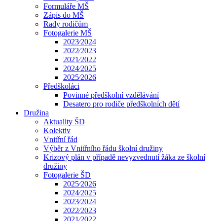
Formuláře MŠ
Zápis do MŠ
Rady rodičům
Fotogalerie MŠ
2023⁄2024
2022⁄2023
2021⁄2022
2024⁄2025
2025⁄2026
Předškoláci
Povinné předškolní vzdělávání
Desatero pro rodiče předškolních dětí
Družina
Aktuality ŠD
Kolektiv
Vnitřní řád
Výběr z Vnitřního řádu školní družiny
Krizový plán v případě nevyzvednutí žáka ze školní
družiny
Fotogalerie ŠD
2025⁄2026
2024⁄2025
2023⁄2024
2022⁄2023
2021⁄2022