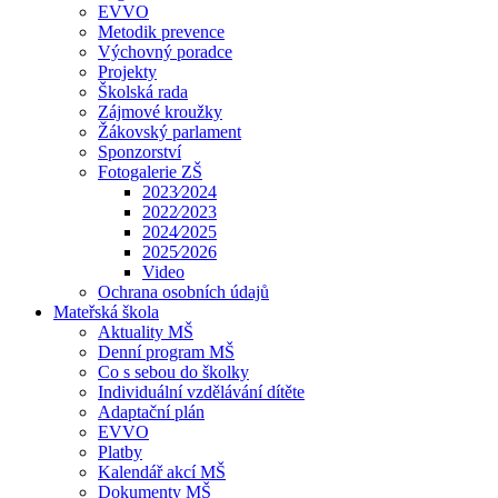
EVVO
Metodik prevence
Výchovný poradce
Projekty
Školská rada
Zájmové kroužky
Žákovský parlament
Sponzorství
Fotogalerie ZŠ
2023⁄2024
2022⁄2023
2024⁄2025
2025⁄2026
Video
Ochrana osobních údajů
Mateřská škola
Aktuality MŠ
Denní program MŠ
Co s sebou do školky
Individuální vzdělávání dítěte
Adaptační plán
EVVO
Platby
Kalendář akcí MŠ
Dokumenty MŠ