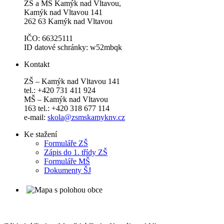
ZŠ a MŠ Kamýk nad Vltavou,
Kamýk nad Vltavou 141
262 63 Kamýk nad Vltavou
IČO: 66325111
ID datové schránky: w52mbqk
Kontakt
ZŠ – Kamýk nad Vltavou 141
tel.: +420 731 411 924
MŠ – Kamýk nad Vltavou
163 tel.: +420 318 677 114
e-mail:
skola@zsmskamyknv.cz
Ke stažení
Formuláře ZŠ
Zápis do 1. třídy ZŠ
Formuláře MŠ
Dokumenty ŠJ