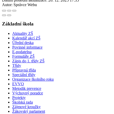
Datum poslední aktualizace:
20. 12. 2025 17:35
Autor:
Správce Webu
Základní škola
Aktuality ZŠ
Kalendář akcí ZŠ
Úřední deska
Povinné informace
E-podatelna
Formuláře ZŠ
Zápis do 1. třídy ZŠ
Třídy
Přípravná třída
Speciální třídy
Organizace školního roku
EVVO
Metodik prevence
Výchovný poradce
Projekty
Školská rada
Zájmové kroužky
Žákovský parlament