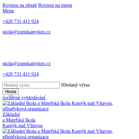
Rovnou na obsah
Rovnou na menu
Menu
+420 731 411 924
skola@zsmskamyknv.cz
skola@zsmskamyknv.cz
+420 731 411 924
Hledaný výraz
Hledat
rozšířené vyhledávání
Základní
a Mateřská škola
Kamýk nad Vltavou