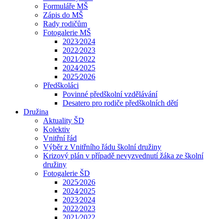
Formuláře MŠ
Zápis do MŠ
Rady rodičům
Fotogalerie MŠ
2023⁄2024
2022⁄2023
2021⁄2022
2024⁄2025
2025⁄2026
Předškoláci
Povinné předškolní vzdělávání
Desatero pro rodiče předškolních dětí
Družina
Aktuality ŠD
Kolektiv
Vnitřní řád
Výběr z Vnitřního řádu školní družiny
Krizový plán v případě nevyzvednutí žáka ze školní
družiny
Fotogalerie ŠD
2025⁄2026
2024⁄2025
2023⁄2024
2022⁄2023
2021⁄2022