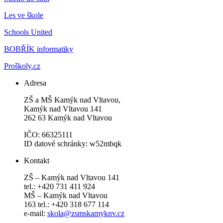
Les ve škole
Schools United
BOBŘÍK informatiky
Proškoly.cz
Adresa
ZŠ a MŠ Kamýk nad Vltavou,
Kamýk nad Vltavou 141
262 63 Kamýk nad Vltavou
IČO: 66325111
ID datové schránky: w52mbqk
Kontakt
ZŠ – Kamýk nad Vltavou 141
tel.: +420 731 411 924
MŠ – Kamýk nad Vltavou
163 tel.: +420 318 677 114
e-mail:
skola@zsmskamyknv.cz