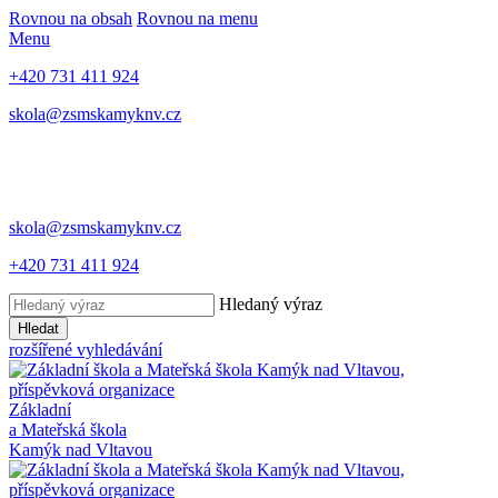
Rovnou na obsah
Rovnou na menu
Menu
+420 731 411 924
skola@zsmskamyknv.cz
skola@zsmskamyknv.cz
+420 731 411 924
Hledaný výraz
Hledat
rozšířené vyhledávání
Základní
a Mateřská škola
Kamýk nad Vltavou