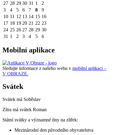
27
28
29
30
31
1
2
3
4
5
6
7
8
9
10
11
12
13
14
15
16
17
18
19
20
21
22
23
24
25
26
27
28
29
30
31
1
2
3
4
5
6
Mobilní aplikace
Sledujte informace z našeho webu v
mobilní aplikaci –
V OBRAZE.
Svátek
Svátek má
Soběslav
Zítra má svátek
Roman
Státní svátky a významné dny na zítřek:
Mezinárodní den původního obyvatelstva