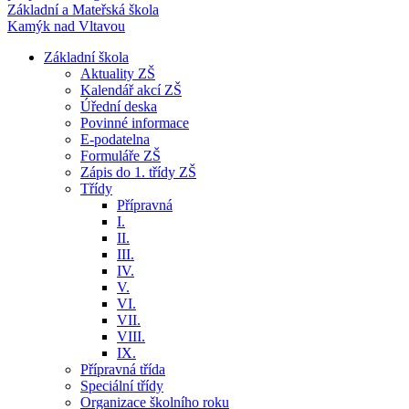
Základní a Mateřská škola
Kamýk nad Vltavou
Základní škola
Aktuality ZŠ
Kalendář akcí ZŠ
Úřední deska
Povinné informace
E-podatelna
Formuláře ZŠ
Zápis do 1. třídy ZŠ
Třídy
Přípravná
I.
II.
III.
IV.
V.
VI.
VII.
VIII.
IX.
Přípravná třída
Speciální třídy
Organizace školního roku