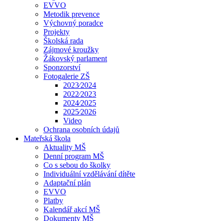
EVVO
Metodik prevence
Výchovný poradce
Projekty
Školská rada
Zájmové kroužky
Žákovský parlament
Sponzorství
Fotogalerie ZŠ
2023⁄2024
2022⁄2023
2024⁄2025
2025⁄2026
Video
Ochrana osobních údajů
Mateřská škola
Aktuality MŠ
Denní program MŠ
Co s sebou do školky
Individuální vzdělávání dítěte
Adaptační plán
EVVO
Platby
Kalendář akcí MŠ
Dokumenty MŠ