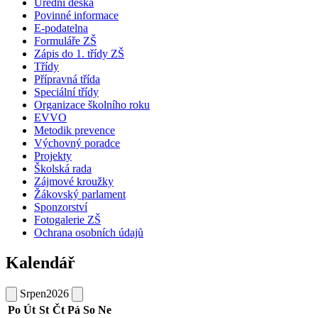
Úřední deska
Povinné informace
E-podatelna
Formuláře ZŠ
Zápis do 1. třídy ZŠ
Třídy
Přípravná třída
Speciální třídy
Organizace školního roku
EVVO
Metodik prevence
Výchovný poradce
Projekty
Školská rada
Zájmové kroužky
Žákovský parlament
Sponzorství
Fotogalerie ZŠ
Ochrana osobních údajů
Kalendář
Srpen
2026
Po
Út
St
Čt
Pá
So
Ne