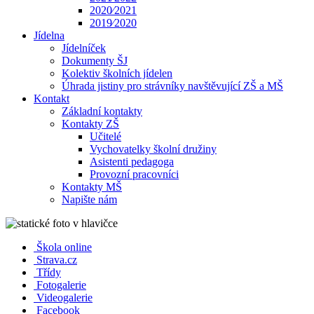
2020⁄2021
2019⁄2020
Jídelna
Jídelníček
Dokumenty ŠJ
Kolektiv školních jídelen
Úhrada jistiny pro strávníky navštěvující ZŠ a MŠ
Kontakt
Základní kontakty
Kontakty ZŠ
Učitelé
Vychovatelky školní družiny
Asistenti pedagoga
Provozní pracovníci
Kontakty MŠ
Napište nám
Škola online
Strava.cz
Třídy
Fotogalerie
Videogalerie
Facebook