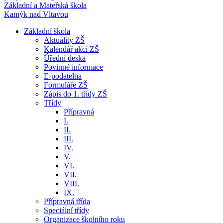
Základní a Mateřská škola
Kamýk nad Vltavou
Základní škola
Aktuality ZŠ
Kalendář akcí ZŠ
Úřední deska
Povinné informace
E-podatelna
Formuláře ZŠ
Zápis do 1. třídy ZŠ
Třídy
Přípravná
I.
II.
III.
IV.
V.
VI.
VII.
VIII.
IX.
Přípravná třída
Speciální třídy
Organizace školního roku