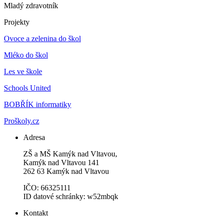
Mladý zdravotník
Projekty
Ovoce a zelenina do škol
Mléko do škol
Les ve škole
Schools United
BOBŘÍK informatiky
Proškoly.cz
Adresa
ZŠ a MŠ Kamýk nad Vltavou,
Kamýk nad Vltavou 141
262 63 Kamýk nad Vltavou
IČO: 66325111
ID datové schránky: w52mbqk
Kontakt