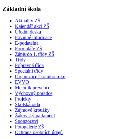
Základní škola
Aktuality ZŠ
Kalendář akcí ZŠ
Úřední deska
Povinné informace
E-podatelna
Formuláře ZŠ
Zápis do 1. třídy ZŠ
Třídy
Přípravná třída
Speciální třídy
Organizace školního roku
EVVO
Metodik prevence
Výchovný poradce
Projekty
Školská rada
Zájmové kroužky
Žákovský parlament
Sponzorství
Fotogalerie ZŠ
Ochrana osobních údajů