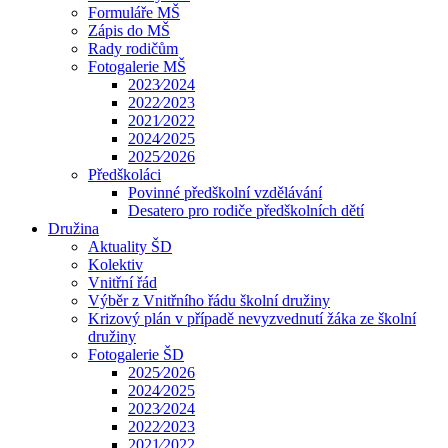
Formuláře MŠ
Zápis do MŠ
Rady rodičům
Fotogalerie MŠ
2023⁄2024
2022⁄2023
2021⁄2022
2024⁄2025
2025⁄2026
Předškoláci
Povinné předškolní vzdělávání
Desatero pro rodiče předškolních dětí
Družina
Aktuality ŠD
Kolektiv
Vnitřní řád
Výběr z Vnitřního řádu školní družiny
Krizový plán v případě nevyzvednutí žáka ze školní
družiny
Fotogalerie ŠD
2025⁄2026
2024⁄2025
2023⁄2024
2022⁄2023
2021⁄2022