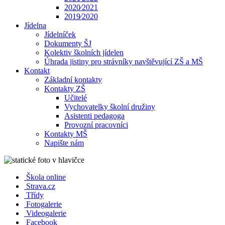
2020⁄2021
2019⁄2020
Jídelna
Jídelníček
Dokumenty ŠJ
Kolektiv školních jídelen
Úhrada jistiny pro strávníky navštěvující ZŠ a MŠ
Kontakt
Základní kontakty
Kontakty ZŠ
Učitelé
Vychovatelky školní družiny
Asistenti pedagoga
Provozní pracovníci
Kontakty MŠ
Napište nám
Škola online
Strava.cz
Třídy
Fotogalerie
Videogalerie
Facebook