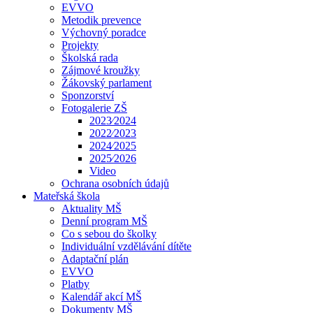
EVVO
Metodik prevence
Výchovný poradce
Projekty
Školská rada
Zájmové kroužky
Žákovský parlament
Sponzorství
Fotogalerie ZŠ
2023⁄2024
2022⁄2023
2024⁄2025
2025⁄2026
Video
Ochrana osobních údajů
Mateřská škola
Aktuality MŠ
Denní program MŠ
Co s sebou do školky
Individuální vzdělávání dítěte
Adaptační plán
EVVO
Platby
Kalendář akcí MŠ
Dokumenty MŠ