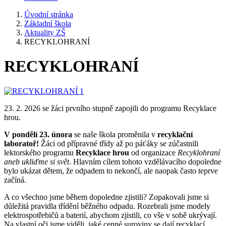
Úvodní stránka
Základní škola
Aktuality ZŠ
RECYKLOHRANÍ
RECYKLOHRANÍ
23. 2. 2026 se žáci prvního stupně zapojili do programu Recyklace
hrou.
V pondělí 23. února
se naše škola proměnila v
recyklační
laboratoř!
Žáci od přípravné třídy až po páťáky se zúčastnili
lektorského programu
Recyklace hrou
od organizace
Recyklohraní
aneb ukliďme si svět
. Hlavním cílem tohoto vzdělávacího dopoledne
bylo ukázat dětem, že odpadem to nekončí, ale naopak často teprve
začíná.
A co všechno jsme během dopoledne zjistili? Zopakovali jsme si
důležitá pravidla třídění běžného odpadu. Rozebrali jsme modely
elektrospotřebičů a baterií, abychom zjistili, co vše v sobě ukrývají.
Na vlastní oči jsme viděli, jaké cenné suroviny se dají recyklací