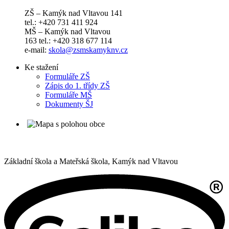
ZŠ – Kamýk nad Vltavou 141
tel.: +420 731 411 924
MŠ – Kamýk nad Vltavou
163 tel.: +420 318 677 114
e-mail:
skola@zsmskamyknv.cz
Ke stažení
Formuláře ZŠ
Zápis do 1. třídy ZŠ
Formuláře MŠ
Dokumenty ŠJ
Základní škola a Mateřská škola,
Kamýk nad Vltavou