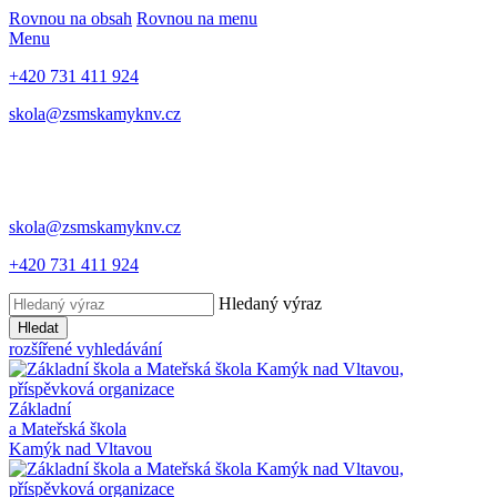
Rovnou na obsah
Rovnou na menu
Menu
+420 731 411 924
skola@zsmskamyknv.cz
skola@zsmskamyknv.cz
+420 731 411 924
Hledaný výraz
Hledat
rozšířené vyhledávání
Základní
a Mateřská škola
Kamýk nad Vltavou