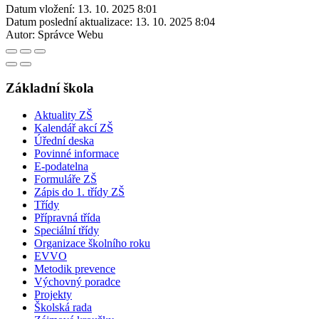
Datum vložení:
13. 10. 2025 8:01
Datum poslední aktualizace:
13. 10. 2025 8:04
Autor:
Správce Webu
Základní škola
Aktuality ZŠ
Kalendář akcí ZŠ
Úřední deska
Povinné informace
E-podatelna
Formuláře ZŠ
Zápis do 1. třídy ZŠ
Třídy
Přípravná třída
Speciální třídy
Organizace školního roku
EVVO
Metodik prevence
Výchovný poradce
Projekty
Školská rada