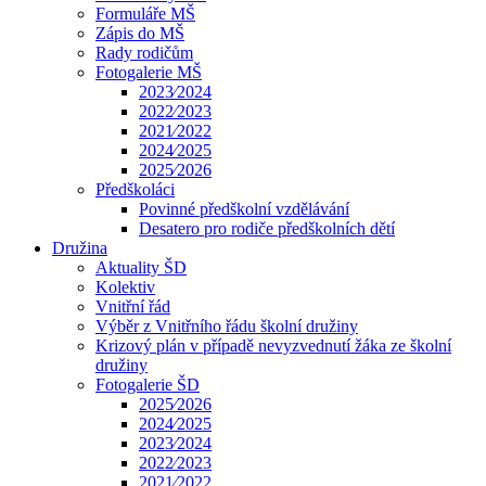
Formuláře MŠ
Zápis do MŠ
Rady rodičům
Fotogalerie MŠ
2023⁄2024
2022⁄2023
2021⁄2022
2024⁄2025
2025⁄2026
Předškoláci
Povinné předškolní vzdělávání
Desatero pro rodiče předškolních dětí
Družina
Aktuality ŠD
Kolektiv
Vnitřní řád
Výběr z Vnitřního řádu školní družiny
Krizový plán v případě nevyzvednutí žáka ze školní
družiny
Fotogalerie ŠD
2025⁄2026
2024⁄2025
2023⁄2024
2022⁄2023
2021⁄2022