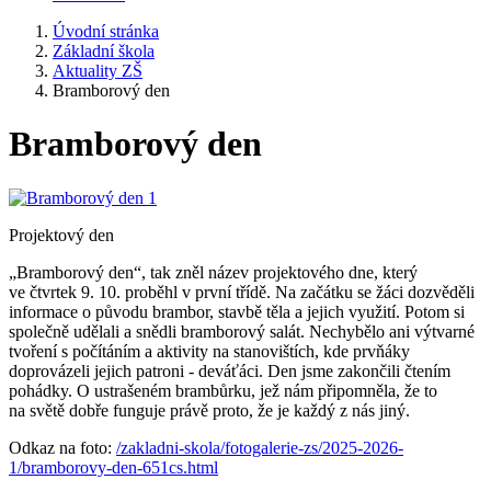
Úvodní stránka
Základní škola
Aktuality ZŠ
Bramborový den
Bramborový den
Projektový den
„Bramborový den“, tak zněl název projektového dne, který
ve čtvrtek 9. 10. proběhl v první třídě. Na začátku se žáci dozvěděli
informace o původu brambor, stavbě těla a jejich využití. Potom si
společně udělali a snědli bramborový salát. Nechybělo ani výtvarné
tvoření s počítáním a aktivity na stanovištích, kde prvňáky
doprovázeli jejich patroni - deváťáci. Den jsme zakončili čtením
pohádky. O ustrašeném brambůrku, jež nám připomněla, že to
na světě dobře funguje právě proto, že je každý z nás jiný.
Odkaz na foto:
/zakladni-skola/fotogalerie-zs/2025-2026-
1/bramborovy-den-651cs.html