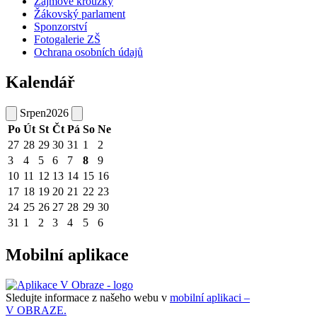
Zájmové kroužky
Žákovský parlament
Sponzorství
Fotogalerie ZŠ
Ochrana osobních údajů
Kalendář
Srpen
2026
Po
Út
St
Čt
Pá
So
Ne
27
28
29
30
31
1
2
3
4
5
6
7
8
9
10
11
12
13
14
15
16
17
18
19
20
21
22
23
24
25
26
27
28
29
30
31
1
2
3
4
5
6
Mobilní aplikace
Sledujte informace z našeho webu v
mobilní aplikaci –
V OBRAZE.