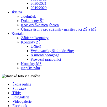
2020⁄2021
2019⁄2020
Jídelna
Jídelníček
Dokumenty ŠJ
Kolektiv školních jídelen
Úhrada jistiny pro strávníky navštěvující ZŠ a MŠ
Kontakt
Základní kontakty
Kontakty ZŠ
Učitelé
Vychovatelky školní družiny
Asistenti pedagoga
Provozní pracovníci
Kontakty MŠ
Napište nám
Škola online
Strava.cz
Třídy
Fotogalerie
Videogalerie
Facebook