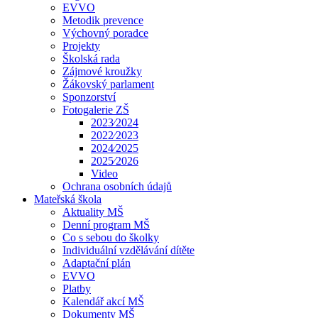
EVVO
Metodik prevence
Výchovný poradce
Projekty
Školská rada
Zájmové kroužky
Žákovský parlament
Sponzorství
Fotogalerie ZŠ
2023⁄2024
2022⁄2023
2024⁄2025
2025⁄2026
Video
Ochrana osobních údajů
Mateřská škola
Aktuality MŠ
Denní program MŠ
Co s sebou do školky
Individuální vzdělávání dítěte
Adaptační plán
EVVO
Platby
Kalendář akcí MŠ
Dokumenty MŠ