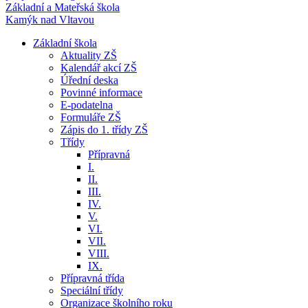
Základní a Mateřská škola
Kamýk nad Vltavou
Základní škola
Aktuality ZŠ
Kalendář akcí ZŠ
Úřední deska
Povinné informace
E-podatelna
Formuláře ZŠ
Zápis do 1. třídy ZŠ
Třídy
Přípravná
I.
II.
III.
IV.
V.
VI.
VII.
VIII.
IX.
Přípravná třída
Speciální třídy
Organizace školního roku