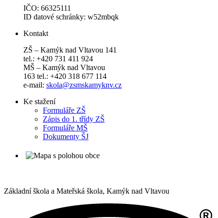
IČO: 66325111
ID datové schránky: w52mbqk
Kontakt
ZŠ – Kamýk nad Vltavou 141
tel.: +420 731 411 924
MŠ – Kamýk nad Vltavou
163 tel.: +420 318 677 114
e-mail:
skola@zsmskamyknv.cz
Ke stažení
Formuláře ZŠ
Zápis do 1. třídy ZŠ
Formuláře MŠ
Dokumenty ŠJ
Základní škola a Mateřská škola,
Kamýk nad Vltavou