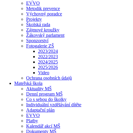
EVVO
Metodik prevence
Výchovný poradce
Projekty
Školská rada
Zájmové kroužky
Žákovský parlament
Sponzorství
Fotogalerie ZŠ
2023⁄2024
2022⁄2023
2024⁄2025
2025⁄2026
Video
Ochrana osobních údajů
Mateřská škola
Aktuality MŠ
Denní program MŠ
Co s sebou do školky
Individuální vzdělávání dítěte
Adaptační plán
EVVO
Platby
Kalendář akcí MŠ
Dokumenty MŠ