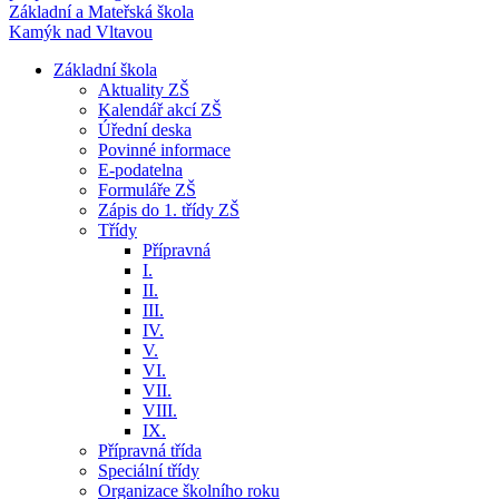
Základní a Mateřská škola
Kamýk nad Vltavou
Základní škola
Aktuality ZŠ
Kalendář akcí ZŠ
Úřední deska
Povinné informace
E-podatelna
Formuláře ZŠ
Zápis do 1. třídy ZŠ
Třídy
Přípravná
I.
II.
III.
IV.
V.
VI.
VII.
VIII.
IX.
Přípravná třída
Speciální třídy
Organizace školního roku