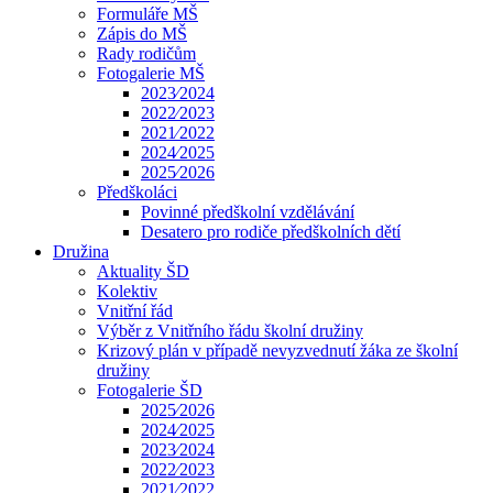
Formuláře MŠ
Zápis do MŠ
Rady rodičům
Fotogalerie MŠ
2023⁄2024
2022⁄2023
2021⁄2022
2024⁄2025
2025⁄2026
Předškoláci
Povinné předškolní vzdělávání
Desatero pro rodiče předškolních dětí
Družina
Aktuality ŠD
Kolektiv
Vnitřní řád
Výběr z Vnitřního řádu školní družiny
Krizový plán v případě nevyzvednutí žáka ze školní
družiny
Fotogalerie ŠD
2025⁄2026
2024⁄2025
2023⁄2024
2022⁄2023
2021⁄2022