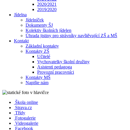
2020⁄2021
2019⁄2020
Jídelna
Jídelníček
Dokumenty ŠJ
Kolektiv školních jídelen
Úhrada jistiny pro strávníky navštěvující ZŠ a MŠ
Kontakt
Základní kontakty
Kontakty ZŠ
Učitelé
Vychovatelky školní družiny
Asistenti pedagoga
Provozní pracovníci
Kontakty MŠ
Napište nám
Škola online
Strava.cz
Třídy
Fotogalerie
Videogalerie
Facebook