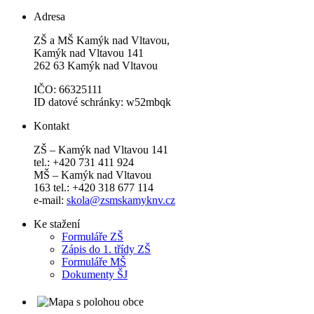
Adresa
ZŠ a MŠ Kamýk nad Vltavou,
Kamýk nad Vltavou 141
262 63 Kamýk nad Vltavou
IČO: 66325111
ID datové schránky: w52mbqk
Kontakt
ZŠ – Kamýk nad Vltavou 141
tel.: +420 731 411 924
MŠ – Kamýk nad Vltavou
163 tel.: +420 318 677 114
e-mail:
skola@zsmskamyknv.cz
Ke stažení
Formuláře ZŠ
Zápis do 1. třídy ZŠ
Formuláře MŠ
Dokumenty ŠJ