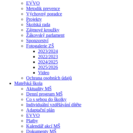
EVVO
Metodik prevence
Výchovný poradce
Projekty
Školská rada
Zájmové kroužky
Žákovský parlament
Sponzorství
Fotogalerie ZŠ
2023⁄2024
2022⁄2023
2024⁄2025
2025⁄2026
Video
Ochrana osobních údajů
Mateřská škola
Aktuality MŠ
Denní program MŠ
Co s sebou do školky
Individuální vzdělávání dítěte
Adaptační plán
EVVO
Platby
Kalendář akcí MŠ
Dokumenty MŠ