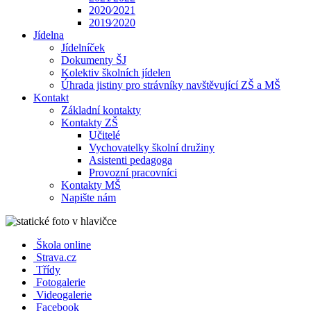
2020⁄2021
2019⁄2020
Jídelna
Jídelníček
Dokumenty ŠJ
Kolektiv školních jídelen
Úhrada jistiny pro strávníky navštěvující ZŠ a MŠ
Kontakt
Základní kontakty
Kontakty ZŠ
Učitelé
Vychovatelky školní družiny
Asistenti pedagoga
Provozní pracovníci
Kontakty MŠ
Napište nám
Škola online
Strava.cz
Třídy
Fotogalerie
Videogalerie
Facebook