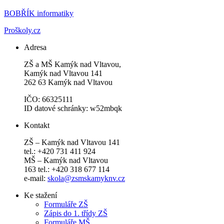
BOBŘÍK informatiky
Proškoly.cz
Adresa
ZŠ a MŠ Kamýk nad Vltavou,
Kamýk nad Vltavou 141
262 63 Kamýk nad Vltavou
IČO: 66325111
ID datové schránky: w52mbqk
Kontakt
ZŠ – Kamýk nad Vltavou 141
tel.: +420 731 411 924
MŠ – Kamýk nad Vltavou
163 tel.: +420 318 677 114
e-mail:
skola@zsmskamyknv.cz
Ke stažení
Formuláře ZŠ
Zápis do 1. třídy ZŠ
Formuláře MŠ