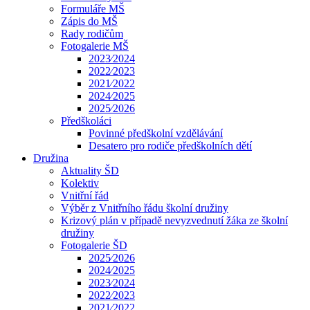
Formuláře MŠ
Zápis do MŠ
Rady rodičům
Fotogalerie MŠ
2023⁄2024
2022⁄2023
2021⁄2022
2024⁄2025
2025⁄2026
Předškoláci
Povinné předškolní vzdělávání
Desatero pro rodiče předškolních dětí
Družina
Aktuality ŠD
Kolektiv
Vnitřní řád
Výběr z Vnitřního řádu školní družiny
Krizový plán v případě nevyzvednutí žáka ze školní
družiny
Fotogalerie ŠD
2025⁄2026
2024⁄2025
2023⁄2024
2022⁄2023
2021⁄2022