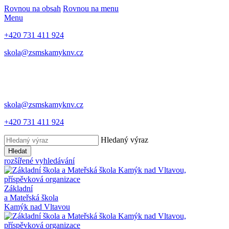
Rovnou na obsah
Rovnou na menu
Menu
+420 731 411 924
skola@zsmskamyknv.cz
skola@zsmskamyknv.cz
+420 731 411 924
Hledaný výraz
Hledat
rozšířené vyhledávání
Základní
a Mateřská škola
Kamýk nad Vltavou