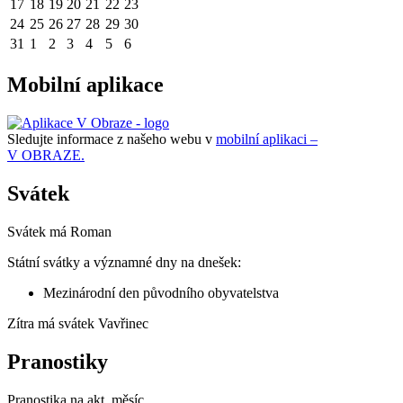
17
18
19
20
21
22
23
24
25
26
27
28
29
30
31
1
2
3
4
5
6
Mobilní aplikace
Sledujte informace z našeho webu v
mobilní aplikaci –
V OBRAZE.
Svátek
Svátek má
Roman
Státní svátky a významné dny na dnešek:
Mezinárodní den původního obyvatelstva
Zítra má svátek
Vavřinec
Pranostiky
Pranostika na akt. měsíc