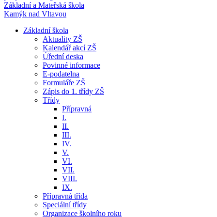
Základní a Mateřská škola
Kamýk nad Vltavou
Základní škola
Aktuality ZŠ
Kalendář akcí ZŠ
Úřední deska
Povinné informace
E-podatelna
Formuláře ZŠ
Zápis do 1. třídy ZŠ
Třídy
Přípravná
I.
II.
III.
IV.
V.
VI.
VII.
VIII.
IX.
Přípravná třída
Speciální třídy
Organizace školního roku