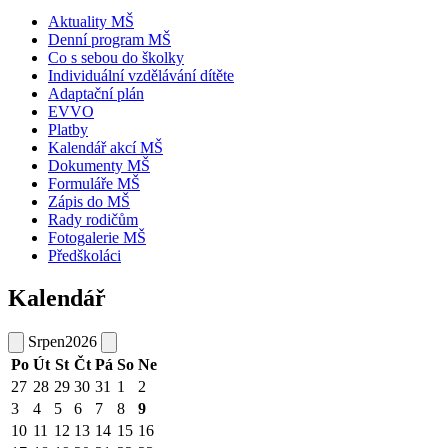
Aktuality MŠ
Denní program MŠ
Co s sebou do školky
Individuální vzdělávání dítěte
Adaptační plán
EVVO
Platby
Kalendář akcí MŠ
Dokumenty MŠ
Formuláře MŠ
Zápis do MŠ
Rady rodičům
Fotogalerie MŠ
Předškoláci
Kalendář
Srpen
2026
Po
Út
St
Čt
Pá
So
Ne
27
28
29
30
31
1
2
3
4
5
6
7
8
9
10
11
12
13
14
15
16