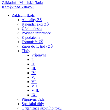
Základní a Mateřská škola
Kamýk nad Vltavou
Základní škola
Aktuality ZŠ
Kalendář akcí ZŠ
Úřední deska
Povinné informace
E-podatelna
Formuláře ZŠ
Zápis do 1. třídy ZŠ
Třídy
Přípravná
I.
II.
III.
IV.
V.
VI.
VII.
VIII.
IX.
Přípravná třída
Speciální třídy
Organizace školního roku