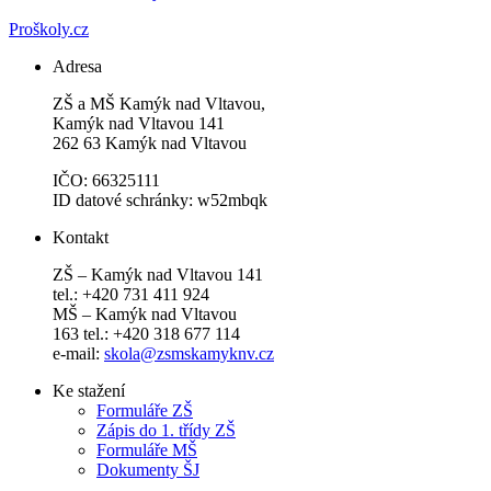
Proškoly.cz
Adresa
ZŠ a MŠ Kamýk nad Vltavou,
Kamýk nad Vltavou 141
262 63 Kamýk nad Vltavou
IČO: 66325111
ID datové schránky: w52mbqk
Kontakt
ZŠ – Kamýk nad Vltavou 141
tel.: +420 731 411 924
MŠ – Kamýk nad Vltavou
163 tel.: +420 318 677 114
e-mail:
skola@zsmskamyknv.cz
Ke stažení
Formuláře ZŠ
Zápis do 1. třídy ZŠ
Formuláře MŠ
Dokumenty ŠJ