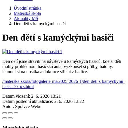
Úvodní stránka
Mateřská škola
Aktuality MŠ
Den dětí s kamýckými hasiči
Den dětí s kamýckými hasiči
Den dětí jsme strávili na návštěvě u kamýckých hasičů, kde si děti
mohly prohlédnout hasičská auta, vyzkoušet si přilby, batohy,
lehnout si na nosítka a dokonce stříkat z hadice.
/materska-skola/fotogalerie-ms/2025-2026-1/den-deti-s-kamyckymi-
hasici-775cs.html
Datum vložení:
2. 6. 2026 13:21
Datum poslední aktualizace:
2. 6. 2026 13:22
Autor:
Správce Webu
Mateřská škola