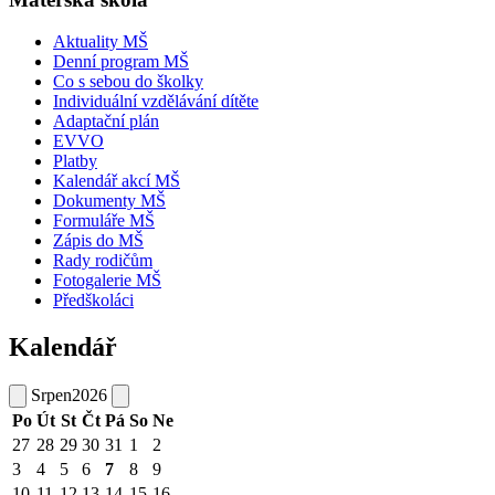
Aktuality MŠ
Denní program MŠ
Co s sebou do školky
Individuální vzdělávání dítěte
Adaptační plán
EVVO
Platby
Kalendář akcí MŠ
Dokumenty MŠ
Formuláře MŠ
Zápis do MŠ
Rady rodičům
Fotogalerie MŠ
Předškoláci
Kalendář
Srpen
2026
Po
Út
St
Čt
Pá
So
Ne
27
28
29
30
31
1
2
3
4
5
6
7
8
9
10
11
12
13
14
15
16