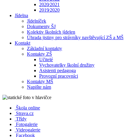
2020⁄2021
2019⁄2020
Jídelna
Jídelníček
Dokumenty ŠJ
Kolektiv školních jídelen
Úhrada jistiny pro strávníky navštěvující ZŠ a MŠ
Kontakt
Základní kontakty
Kontakty ZŠ
Učitelé
Vychovatelky školní družiny
Asistenti pedagoga
Provozní pracovníci
Kontakty MŠ
Napište nám
Škola online
Strava.cz
Třídy
Fotogalerie
Videogalerie
Facebook