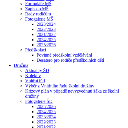
Formuláře MŠ
Zápis do MŠ
Rady rodičům
Fotogalerie MŠ
2023⁄2024
2022⁄2023
2021⁄2022
2024⁄2025
2025⁄2026
Předškoláci
Povinné předškolní vzdělávání
Desatero pro rodiče předškolních dětí
Družina
Aktuality ŠD
Kolektiv
Vnitřní řád
Výběr z Vnitřního řádu školní družiny
Krizový plán v případě nevyzvednutí žáka ze školní
družiny
Fotogalerie ŠD
2025⁄2026
2024⁄2025
2023⁄2024
2022⁄2023
2021⁄2022