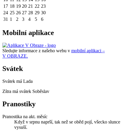
17
18
19
20
21
22
23
24
25
26
27
28
29
30
31
1
2
3
4
5
6
Mobilní aplikace
Sledujte informace z našeho webu v
mobilní aplikaci –
V OBRAZE.
Svátek
Svátek má
Lada
Zítra má svátek
Soběslav
Pranostiky
Pranostika na akt. měsíc
Když v srpnu naprší, tak než se oběd pojí, všecko slunce
vysuší.