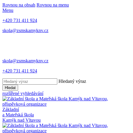
Rovnou na obsah
Rovnou na menu
Menu
+420 731 411 924
skola@zsmskamyknv.cz
skola@zsmskamyknv.cz
+420 731 411 924
Hledaný výraz
Hledat
rozšířené vyhledávání
Základní
a Mateřská škola
Kamýk nad Vltavou