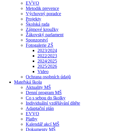
EVVO
Metodik prevence
Výchovný poradce
Projekty
Školská rada
Zájmové kroužky
Žákovský parlament
Sponzorství
Fotogalerie ZŠ
2023⁄2024
2022⁄2023
2024⁄2025
2025⁄2026
Video
Ochrana osobních údajů
Mateřská škola
Aktuality MŠ
Denní program MŠ
Co s sebou do školky
Individuální vzdělávání dítěte
Adaptační plán
EVVO
Platby
Kalendář akcí MŠ
Dokumenty MŠ