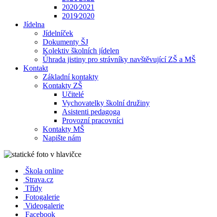
2020⁄2021
2019⁄2020
Jídelna
Jídelníček
Dokumenty ŠJ
Kolektiv školních jídelen
Úhrada jistiny pro strávníky navštěvující ZŠ a MŠ
Kontakt
Základní kontakty
Kontakty ZŠ
Učitelé
Vychovatelky školní družiny
Asistenti pedagoga
Provozní pracovníci
Kontakty MŠ
Napište nám
Škola online
Strava.cz
Třídy
Fotogalerie
Videogalerie
Facebook