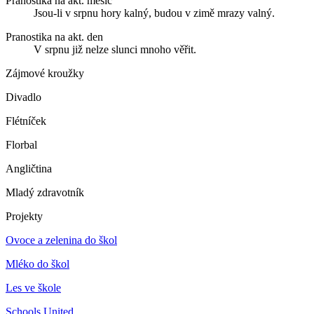
Pranostika na akt. měsíc
Jsou-li v srpnu hory kalný, budou v zimě mrazy valný.
Pranostika na akt. den
V srpnu již nelze slunci mnoho věřit.
Zájmové kroužky
Divadlo
Flétníček
Florbal
Angličtina
Mladý zdravotník
Projekty
Ovoce a zelenina do škol
Mléko do škol
Les ve škole
Schools United