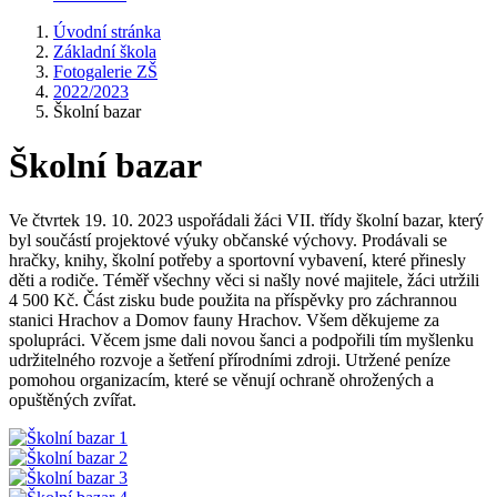
Úvodní stránka
Základní škola
Fotogalerie ZŠ
2022/2023
Školní bazar
Školní bazar
Ve čtvrtek 19. 10. 2023 uspořádali žáci VII. třídy školní bazar, který
byl součástí projektové výuky občanské výchovy. Prodávali se
hračky, knihy, školní potřeby a sportovní vybavení, které přinesly
děti a rodiče. Téměř všechny věci si našly nové majitele, žáci utržili
4 500 Kč. Část zisku bude použita na příspěvky pro záchrannou
stanici Hrachov a Domov fauny Hrachov. Všem děkujeme za
spolupráci. Věcem jsme dali novou šanci a podpořili tím myšlenku
udržitelného rozvoje a šetření přírodními zdroji. Utržené peníze
pomohou organizacím, které se věnují ochraně ohrožených a
opuštěných zvířat.