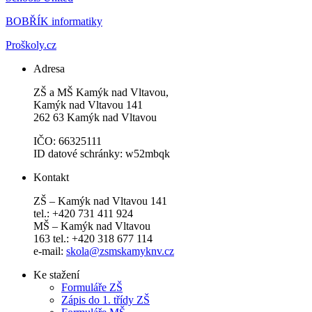
BOBŘÍK informatiky
Proškoly.cz
Adresa
ZŠ a MŠ Kamýk nad Vltavou,
Kamýk nad Vltavou 141
262 63 Kamýk nad Vltavou
IČO: 66325111
ID datové schránky: w52mbqk
Kontakt
ZŠ – Kamýk nad Vltavou 141
tel.: +420 731 411 924
MŠ – Kamýk nad Vltavou
163 tel.: +420 318 677 114
e-mail:
skola@zsmskamyknv.cz
Ke stažení
Formuláře ZŠ
Zápis do 1. třídy ZŠ