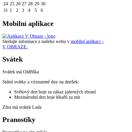
24
25
26
27
28
29
30
31
1
2
3
4
5
6
Mobilní aplikace
Sledujte informace z našeho webu v
mobilní aplikaci –
V OBRAZE.
Svátek
Svátek má
Oldřiška
Státní svátky a významné dny na dnešek:
Světový den boje za zákaz jaderných zbraní
Mezinárodní den boje lékařů za mír
Zítra má svátek
Lada
Pranostiky