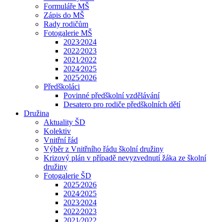
Formuláře MŠ
Zápis do MŠ
Rady rodičům
Fotogalerie MŠ
2023⁄2024
2022⁄2023
2021⁄2022
2024⁄2025
2025⁄2026
Předškoláci
Povinné předškolní vzdělávání
Desatero pro rodiče předškolních dětí
Družina
Aktuality ŠD
Kolektiv
Vnitřní řád
Výběr z Vnitřního řádu školní družiny
Krizový plán v případě nevyzvednutí žáka ze školní
družiny
Fotogalerie ŠD
2025⁄2026
2024⁄2025
2023⁄2024
2022⁄2023
2021⁄2022