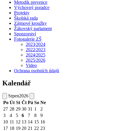
Metodik prevence
Výchovný poradce
Projekty
Školská rada
Zájmové kroužky
Žákovský parlament
Sponzorství
Fotogalerie ZŠ
2023⁄2024
2022⁄2023
2024⁄2025
2025⁄2026
Video
Ochrana osobních údajů
Kalendář
Srpen
2026
Po
Út
St
Čt
Pá
So
Ne
27
28
29
30
31
1
2
3
4
5
6
7
8
9
10
11
12
13
14
15
16
17
18
19
20
21
22
23