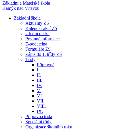
Základní a Mateřská škola
Kamýk nad Vltavou
Základní škola
Aktuality ZŠ
Kalendář akcí ZŠ
Úřední deska
Povinné informace
E-podatelna
Formuláře ZŠ
Zápis do 1. třídy ZŠ
Třídy
Přípravná
I.
II.
III.
IV.
V.
VI.
VII.
VIII.
IX.
Přípravná třída
Speciální třídy
Organizace školního roku