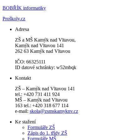
BOBŘÍK informatiky
Proškoly.cz
Adresa
ZŠ a MŠ Kamýk nad Vltavou,
Kamýk nad Vltavou 141
262 63 Kamýk nad Vltavou
IČO: 66325111
ID datové schránky: w52mbqk
Kontakt
ZŠ – Kamýk nad Vltavou 141
tel.: +420 731 411 924
MŠ – Kamýk nad Vltavou
163 tel.: +420 318 677 114
e-mail:
skola@zsmskamyknv.cz
Ke stažení
Formuláře ZŠ
Zápis do 1. třídy ZŠ
Formuláře MŠ