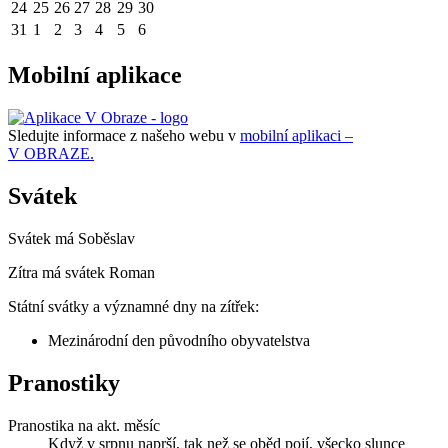
24
25
26
27
28
29
30
31
1
2
3
4
5
6
Mobilní aplikace
Sledujte informace z našeho webu v
mobilní aplikaci –
V OBRAZE.
Svátek
Svátek má
Soběslav
Zítra má svátek
Roman
Státní svátky a významné dny na zítřek:
Mezinárodní den původního obyvatelstva
Pranostiky
Pranostika na akt. měsíc
Když v srpnu naprší, tak než se oběd pojí, všecko slunce