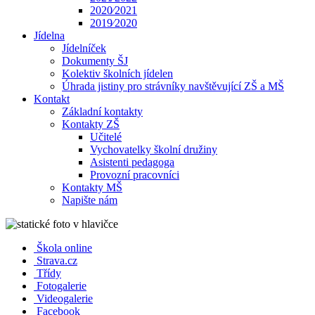
2020⁄2021
2019⁄2020
Jídelna
Jídelníček
Dokumenty ŠJ
Kolektiv školních jídelen
Úhrada jistiny pro strávníky navštěvující ZŠ a MŠ
Kontakt
Základní kontakty
Kontakty ZŠ
Učitelé
Vychovatelky školní družiny
Asistenti pedagoga
Provozní pracovníci
Kontakty MŠ
Napište nám
Škola online
Strava.cz
Třídy
Fotogalerie
Videogalerie
Facebook