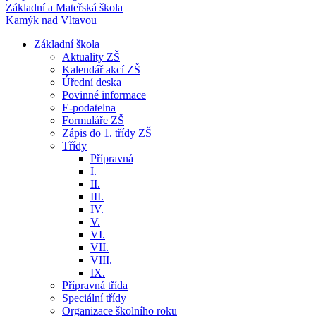
Základní a Mateřská škola
Kamýk nad Vltavou
Základní škola
Aktuality ZŠ
Kalendář akcí ZŠ
Úřední deska
Povinné informace
E-podatelna
Formuláře ZŠ
Zápis do 1. třídy ZŠ
Třídy
Přípravná
I.
II.
III.
IV.
V.
VI.
VII.
VIII.
IX.
Přípravná třída
Speciální třídy
Organizace školního roku