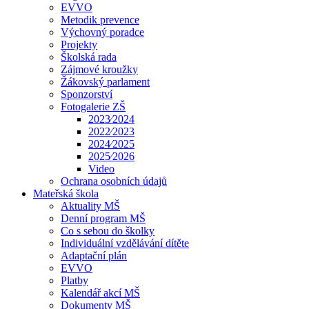
EVVO
Metodik prevence
Výchovný poradce
Projekty
Školská rada
Zájmové kroužky
Žákovský parlament
Sponzorství
Fotogalerie ZŠ
2023⁄2024
2022⁄2023
2024⁄2025
2025⁄2026
Video
Ochrana osobních údajů
Mateřská škola
Aktuality MŠ
Denní program MŠ
Co s sebou do školky
Individuální vzdělávání dítěte
Adaptační plán
EVVO
Platby
Kalendář akcí MŠ
Dokumenty MŠ