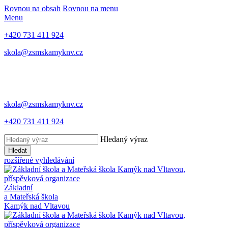
Rovnou na obsah
Rovnou na menu
Menu
+420 731 411 924
skola@zsmskamyknv.cz
skola@zsmskamyknv.cz
+420 731 411 924
Hledaný výraz
Hledat
rozšířené vyhledávání
Základní
a Mateřská škola
Kamýk nad Vltavou