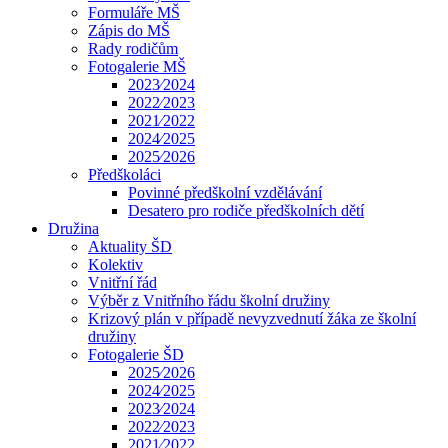
Formuláře MŠ
Zápis do MŠ
Rady rodičům
Fotogalerie MŠ
2023⁄2024
2022⁄2023
2021⁄2022
2024⁄2025
2025⁄2026
Předškoláci
Povinné předškolní vzdělávání
Desatero pro rodiče předškolních dětí
Družina
Aktuality ŠD
Kolektiv
Vnitřní řád
Výběr z Vnitřního řádu školní družiny
Krizový plán v případě nevyzvednutí žáka ze školní
družiny
Fotogalerie ŠD
2025⁄2026
2024⁄2025
2023⁄2024
2022⁄2023
2021⁄2022