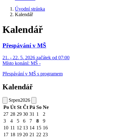
Úvodní stránka
Kalendář
Kalendář
Přespávání v MŠ
21. - 22. 5. 2026 začátek od 07:00
Místo konání:
MŠ -
Přespávání v MŠ s programem
Kalendář
Srpen
2026
Po
Út
St
Čt
Pá
So
Ne
27
28
29
30
31
1
2
3
4
5
6
7
8
9
10
11
12
13
14
15
16
17
18
19
20
21
22
23