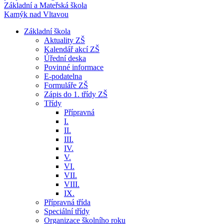
Základní a Mateřská škola
Kamýk nad Vltavou
Základní škola
Aktuality ZŠ
Kalendář akcí ZŠ
Úřední deska
Povinné informace
E-podatelna
Formuláře ZŠ
Zápis do 1. třídy ZŠ
Třídy
Přípravná
I.
II.
III.
IV.
V.
VI.
VII.
VIII.
IX.
Přípravná třída
Speciální třídy
Organizace školního roku