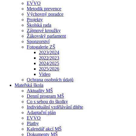
EVVO
Metodik prevence
Výchovný poradce
Projekty
Školská rada
Zájmové kroužky
Žákovský parlament
Sponzorství
Fotogalerie ZŠ
2023⁄2024
2022⁄2023
2024⁄2025
2025⁄2026
Video
Ochrana osobních údajů
Mateřská škola
Aktuality MŠ
Denní program MŠ
Co s sebou do školky
Individuální vzdělávání dítěte
Adaptační plán
EVVO
Platby
Kalendář akcí MŠ
Dokumenty MŠ