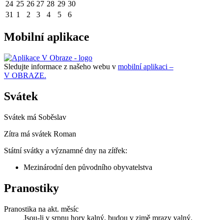
24
25
26
27
28
29
30
31
1
2
3
4
5
6
Mobilní aplikace
Sledujte informace z našeho webu v
mobilní aplikaci –
V OBRAZE.
Svátek
Svátek má
Soběslav
Zítra má svátek
Roman
Státní svátky a významné dny na zítřek:
Mezinárodní den původního obyvatelstva
Pranostiky
Pranostika na akt. měsíc
Jsou-li v srpnu hory kalný, budou v zimě mrazy valný.