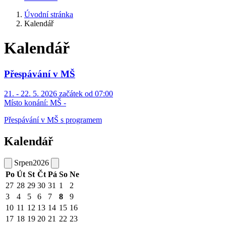
Úvodní stránka
Kalendář
Kalendář
Přespávání v MŠ
21. - 22. 5. 2026 začátek od 07:00
Místo konání:
MŠ -
Přespávání v MŠ s programem
Kalendář
Srpen
2026
Po
Út
St
Čt
Pá
So
Ne
27
28
29
30
31
1
2
3
4
5
6
7
8
9
10
11
12
13
14
15
16
17
18
19
20
21
22
23