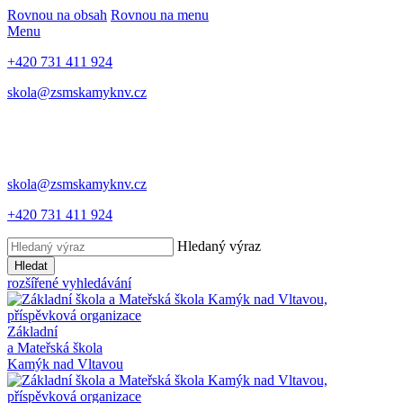
Rovnou na obsah
Rovnou na menu
Menu
+420 731 411 924
skola@zsmskamyknv.cz
skola@zsmskamyknv.cz
+420 731 411 924
Hledaný výraz
Hledat
rozšířené vyhledávání
Základní
a Mateřská škola
Kamýk nad Vltavou