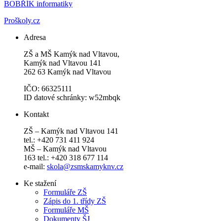
BOBŘÍK informatiky
Proškoly.cz
Adresa
ZŠ a MŠ Kamýk nad Vltavou,
Kamýk nad Vltavou 141
262 63 Kamýk nad Vltavou
IČO: 66325111
ID datové schránky: w52mbqk
Kontakt
ZŠ – Kamýk nad Vltavou 141
tel.: +420 731 411 924
MŠ – Kamýk nad Vltavou
163 tel.: +420 318 677 114
e-mail:
skola@zsmskamyknv.cz
Ke stažení
Formuláře ZŠ
Zápis do 1. třídy ZŠ
Formuláře MŠ
Dokumenty ŠJ