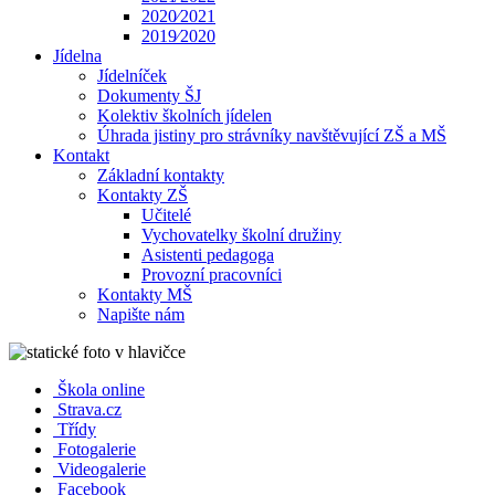
2020⁄2021
2019⁄2020
Jídelna
Jídelníček
Dokumenty ŠJ
Kolektiv školních jídelen
Úhrada jistiny pro strávníky navštěvující ZŠ a MŠ
Kontakt
Základní kontakty
Kontakty ZŠ
Učitelé
Vychovatelky školní družiny
Asistenti pedagoga
Provozní pracovníci
Kontakty MŠ
Napište nám
Škola online
Strava.cz
Třídy
Fotogalerie
Videogalerie
Facebook