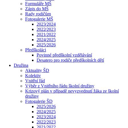
Formuláře MŠ
Zápis do MŠ
Rady rodičům
Fotogalerie MŠ
2023⁄2024
2022⁄2023
2021⁄2022
2024⁄2025
2025⁄2026
Předškoláci
Povinné předškolní vzdělávání
Desatero pro rodiče předškolních dětí
Družina
Aktuality ŠD
Kolektiv
Vnitřní řád
Výběr z Vnitřního řádu školní družiny
Krizový plán v případě nevyzvednutí žáka ze školní
družiny
Fotogalerie ŠD
2025⁄2026
2024⁄2025
2023⁄2024
2022⁄2023
2021⁄2022